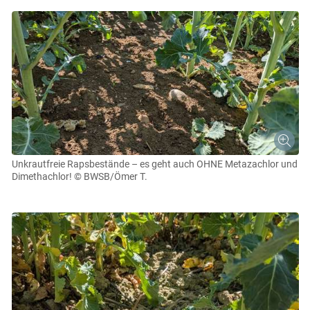
Unkrautfreie Rapsbestände – es geht auch OHNE Metazachlor und
Dimethachlor!
© BWSB/Ömer T.