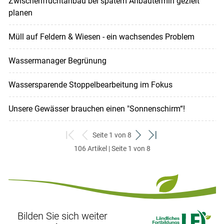
Zwischenfruchtanbau bei spätem Anbautermin gezielt
planen
Müll auf Feldern & Wiesen - ein wachsendes Problem
Wassermanager Begrünung
Wassersparende Stoppelbearbeitung im Fokus
Unsere Gewässer brauchen einen "Sonnenschirm“!
Seite 1 von 8
zum
zurück
weiter
zum
106 Artikel | Seite 1 von 8
ersten
zum
zum
letzten
Set
vorigen
nächsten
Set
Set
Set
Bilden Sie sich weiter