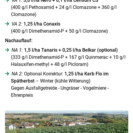
VA 1:
3,0 l/ha Nero + 0,1 l/ha Centium CS
(400 g/l Pethoxamid + 24 g/l Clomazone + 360 g/l
Clomazone)
VA 2:
1,25 l/ha Conaxis
(400 g/l Dimethenamid-P + 50 g/l Clomazone)
Nachauflauf:
NA 1:
1,5 l/ha Tanaris + 0,25 l/ha Belkar (optional)
(333 g/l Dimethenamid-P + 167 g/l Quinmerac + 10 g/l
Halauxifen-methyl + 48 g/l Picloram)
NA 2:
Optional Korrektur:
1,25 l/ha Kerb Flo im
Spätherbst
– Winter (kühle Witterung)
Gegen Ausfallgetreide - Ungräser - Vogelmiere -
Ehrenpreis