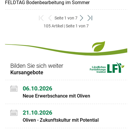
FELDTAG Bodenbearbeitung im Sommer
Seite 1 von 7
zum
zurück
weiter
zum
105 Artikel | Seite 1 von 7
ersten
zum
zum
letzten
Set
vorigen
nächsten
Set
Set
Set
Bilden Sie sich weiter
Kursangebote
06.10.2026
Neue Erwerbschance mit Oliven
21.10.2026
Oliven - Zukunftskultur mit Potential