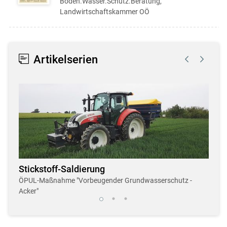
Boden.Wasser.Schutz.Beratung,
Landwirtschaftskammer OÖ
Artikelserien
Stickstoff-Saldierung
Dro
r
ÖPUL-Maßnahme "Vorbeugender Grundwasserschutz -
Neue,
Acker"