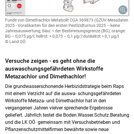
Funde von Dimethachlor Metabolit CGA 369873 (GZÜV-Messdaten
2025 - Vorabkarten für den ersten Pestizidturnus 2025 – keine
Jahresauswertung; blau: < der Bestimmungsgrenze (BG); orange:
BG – 0,075 µg/l; hellrot: > 0,075 – 0,1 µg/;l dunkelrot > 0,1 µg/l
© Land OÖ
Versuche zeigen - es geht ohne die
auswaschungsgefährdeten Wirkstoffe
Metazachlor und Dimethachlor!
Die grundwasserschonende Herbizidstrategie beim Raps
mit einem Verzicht auf die auswa- schungsgefährdeten
Wirkstoffe Metaza- und Dimethachlor hat in den
vergangenen Jahren vielver sprechende Ergebnisse
geliefert. Jährlich testet die Boden.Wasser.Schutz.Beratung
und die LK OÖ gemeinsam mit Versuchsbetrieben und
Skip to main content
Pflanzenschutzmittelfirmen bewährte sowie neue