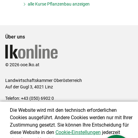
alle Kurse Pflanzenbau anzeigen
Über uns
© 2026 ooe.lko.at
Landwirtschaftskammer Oberösterreich
Auf der Gugl 3, 4021 Linz
Telefon: +43 (050) 6902 0
E-Mail:
office@lk-ooe.at
Die Website wird mit den technisch erforderlichen
Impressum
|
Kontakt
|
Gewinnspiele
|
Datenschutzerklärung
|
Cookies ausgeführt. Andere Cookies werden nur mit Ihrer
Barrierefreiheit
|
Cookie-Einstellungen
Zustimmung gesetzt. Sie können Ihre Entscheidung für
diese Website in den
Cookie-Einstellungen
jederzeit