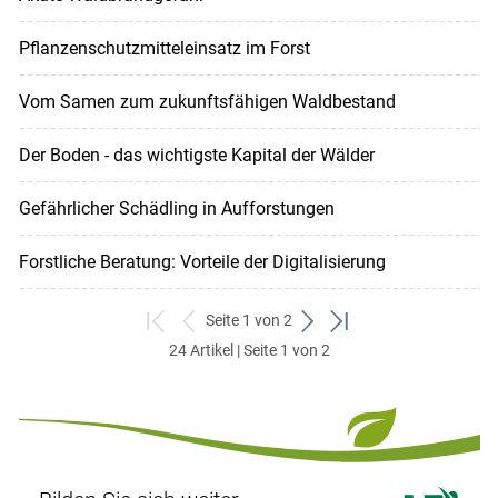
Pflanzenschutzmitteleinsatz im Forst
Vom Samen zum zukunftsfähigen Waldbestand
Der Boden - das wichtigste Kapital der Wälder
Gefährlicher Schädling in Aufforstungen
Forstliche Beratung: Vorteile der Digitalisierung
Seite 1 von 2
zum
zurück
weiter
zum
24 Artikel | Seite 1 von 2
ersten
zum
zum
letzten
Set
vorigen
nächsten
Set
Set
Set