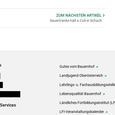
ZUM NÄCHSTEN
ARTIKEL
Sauertränke hält e.Coli in Schach
s
Gutes vom Bauernhof
e
Landjugend Oberösterreich
ds
Lehrlings- u. Fachausbildungsstell
en und Partner
Lebensqualität Bauernhof
Ländliches Fortbildungsinstitut (LF
-Services
LFI-Veranstaltungskalender