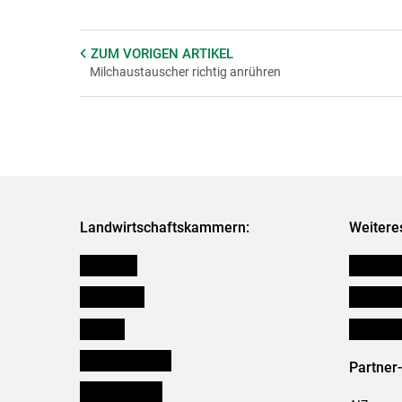
ZUM VORIGEN
ARTIKEL
Milchaustauscher richtig anrühren
Landwirtschaftskammern:
Weitere
Österreich
Verbänd
Burgenland
Downloa
Kärnten
Initiativ
Niederösterreich
Partner
Oberösterreich