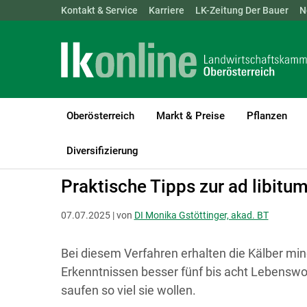
Landwirtschaftskammern:
Kontakt & Service
Karriere
ÖSTERREICH
LK-Zeitung Der Bauer
BGLD
KTN
N
Oberösterreich
Markt & Preise
Pflanzen
LK Oberösterreich
Tiere
Rinder
Kälber & Jungvieh
Diversifizierung
Praktische Tipps zur ad libitu
07.07.2025 | von
DI Monika Gstöttinger, akad. BT
Bei diesem Verfahren erhalten die Kälber min
Erkenntnissen besser fünf bis acht Lebenswo
saufen so viel sie wollen.