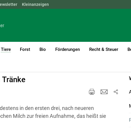
ewsletter
NÖ
OÖ
Kleinanzeigen
SBG
STMK
TIROL
VBG
WIEN
Tiere
Forst
Bio
Förderungen
Recht & Steuer
B
(current)1
m Tränke
A
M
destens in den ersten drei, nach neueren
chen Milch zur freien Aufnahme, das heißt sie
P