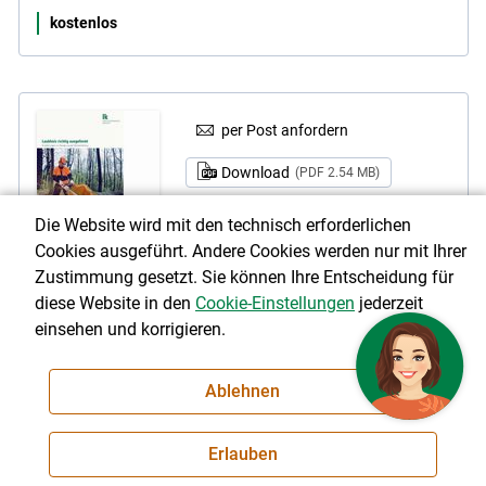
kostenlos
per Post anfordern
Download
(PDF 2.54 MB)
Link teilen
Die Website wird mit den technisch erforderlichen
Cookies ausgeführt. Andere Cookies werden nur mit Ihrer
Laubholz richtig ausgeformt
Zustimmung gesetzt. Sie können Ihre Entscheidung für
Seit Bestehen der von den Landwirtschaftskammern und
diese Website in den
Cookie-Einstellungen
jederzeit
Waldverbänden gemeinsam organisierten
einsehen und korrigieren.
Wertholzsubmissionen in Österreich steigt die Bedeutung von
Laubholz sowohl mengen- als auch wertmäßig. Die Broschüre
Ablehnen
"Laubholz richtig ausgeformt" gibt einen Überblick über die in
den ÖHU geregelten Merkmale zur Qualitätsansprache
einzelner Laubholzarten. Diese Broschüre soll somit den
Erlauben
Waldbesitzern helfen, Ausformungsfehler zu vermeiden und
das Holz optimal ausgeformt auf den Markt zu bringen. Die