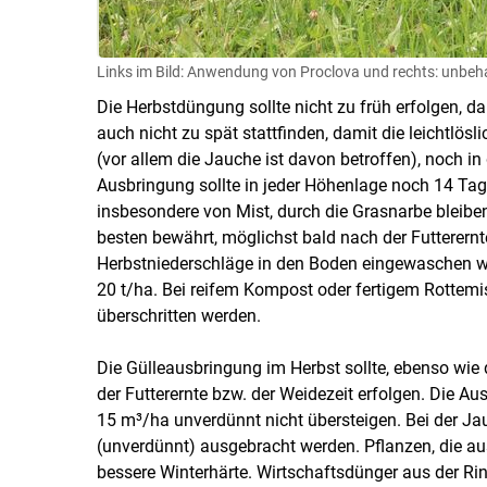
Links im Bild: Anwendung von Proclova und rechts: unbeha
Die Herbstdüngung sollte nicht zu früh erfolgen, 
auch nicht zu spät stattfinden, damit die leichtlö
(vor allem die Jauche ist davon betroffen), noch
Ausbringung sollte in jeder Höhenlage noch 14 Ta
insbesondere von Mist, durch die Grasnarbe bleibe
besten bewährt, möglichst bald nach der Futterern
Herbstniederschläge in den Boden eingewaschen wir
20 t/​ha. Bei reifem Kompost oder fertigem ­Rottemi
überschritten werden.
Die Gülleausbringung im Herbst sollte, ebenso wie
der Futterernte bzw. der Weidezeit erfolgen. Die A
15 m³/​ha unverdünnt nicht übersteigen. Bei der
(unverdünnt) ausgebracht werden. Pflanzen, die au
bessere Winterhärte. Wirtschaftsdünger aus der Ri