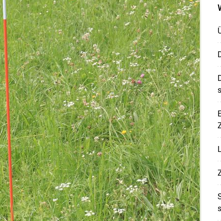
D
D
s
E
Z