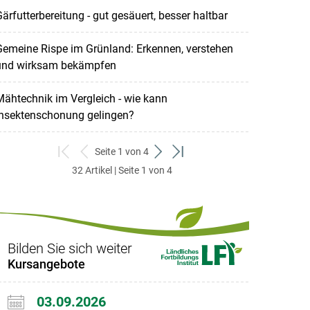
ärfutterbereitung - gut gesäuert, besser haltbar
emeine Rispe im Grünland: Erkennen, verstehen
und wirksam bekämpfen
ähtechnik im Vergleich - wie kann
Insektenschonung gelingen?
Seite 1 von 4
zum
zurück
weiter
zum
32 Artikel | Seite 1 von 4
ersten
zum
zum
letzten
Set
vorigen
nächsten
Set
Set
Set
Bilden Sie sich weiter
Kursangebote
03.09.2026