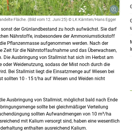
G
ndelte Fläche. (Bild vom 12. Juni 25)
© LK Kärnten/Hans Egger
G
da sonst der Grünlandbestand zu hoch aufwächst. Sie darf
slichen Nährstoffe, insbesondere der Ammoniumstickstoff
M
 in die Pflanzenmasse aufgenommen werden. Nach der
ge Zeit für die Nährstoffaufnahme und das Überwachsen,
n. Die Ausbringung von Stallmist hat sich im Herbst am
te oder Weidenutzung, sodass der Mist noch durch die
d. Bei Stallmist liegt die Einsatzmenge auf Wiesen bei
st sollten 10 - 15 t/​ha auf Wiesen und Weiden nicht
Skip to main content
 die Ausbringung von Stallmist, möglichst bald nach Ende
usbringungsmenge sollte bei gleichmäßiger Verteilung
 Jauchendüngung sollten Aufwandmengen von 10 m³/​ha
sreichend mit Kalium versorgt sind, haben eine wesentlich
nderhaltung enthalten ausreichend Kalium.