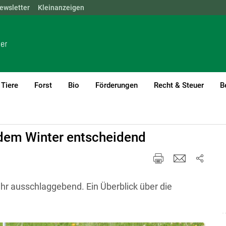
ewsletter
NÖ
OÖ
Kleinanzeigen
SBG
STMK
TIROL
VBG
WIEN
Tiere
Forst
Bio
Förderungen
Recht & Steuer
B
rent)1
 dem Winter entscheidend
hr ausschlaggebend. Ein Überblick über die