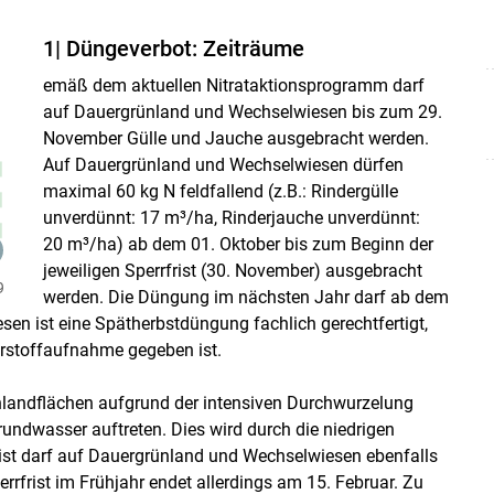
1| Düngeverbot: Zeiträume
emäß dem aktuellen Nitrat­aktionsprogramm darf
auf Dauergrünland und Wechselwiesen bis zum 29.
November Gülle und Jauche ausgebracht werden.
Auf Dauergrünland und Wechselwiesen dürfen
maximal 60 kg N feldfallend (z.B.: Rindergülle
unverdünnt: 17 m³/​ha, Rinderjauche unverdünnt:
20 m³/​ha) ab dem 01. Oktober bis zum Beginn der
jeweiligen Sperrfrist (30. November) ausgebracht
9
werden. Die Düngung im nächsten Jahr darf ab dem
en ist eine Spätherbstdüngung fachlich gerechtfertigt,
hrstoffaufnahme gegeben ist.
nlandflächen aufgrund der intensiven Durchwurzelung
undwasser auftreten. Dies wird durch die niedrigen
lmist darf auf Dauergrünland und Wechselwiesen ebenfalls
rfrist im Frühjahr endet allerdings am 15. Februar. Zu