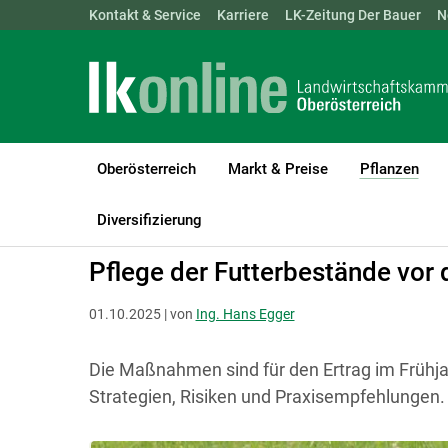
Landwirtschaftskammern:
Kontakt & Service
Karriere
ÖSTERREICH
LK-Zeitung Der Bauer
BGLD
KTN
N
Oberösterreich
Markt & Preise
Pflanzen
(cur
LK Oberösterreich
Pflanzen
Grünland & Futterbau
Diversifizierung
Pflege der Futterbestände vor
01.10.2025 | von
Ing. Hans Egger
Die Maßnahmen sind für den Ertrag im Frühja
Strategien, Risiken und Praxisempfehlungen.