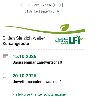
Seite 1 von 6
zum
zurück
weiter
zum
51 Artikel | Seite 1 von 6
ersten
zum
zum
letzten
Set
vorigen
nächsten
Set
Set
Set
Bilden Sie sich weiter
Kursangebote
15.10.2026
Basisseminar Landwirtschaft
20.10.2026
Unwetterschaden - was nun?
alle Kurse Pflanzenschutz anzeigen