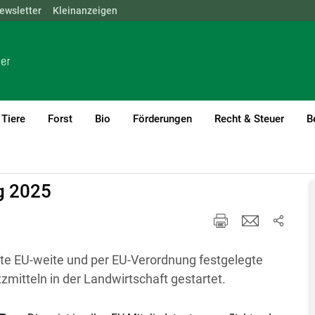
ewsletter
NÖ
OÖ
Kleinanzeigen
SBG
STMK
TIROL
VBG
WIEN
Tiere
Forst
Bio
Förderungen
Recht & Steuer
B
rent)1
g 2025
ste EU-weite und per EU-Verordnung festgelegte
itteln in der Landwirtschaft gestartet.