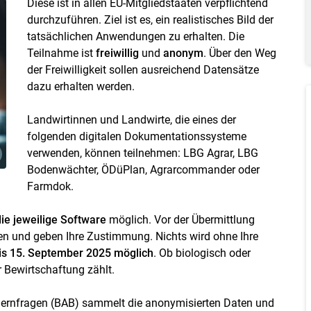
Diese ist in allen EU-Mitgliedstaaten verpflichtend
durchzuführen. Ziel ist es, ein realistisches Bild der
tatsächlichen Anwendungen zu erhalten. Die
Teilnahme ist
freiwillig
und
anonym
. Über den Weg
der Freiwilligkeit sollen ausreichend Datensätze
dazu erhalten werden.
Landwirtinnen und Landwirte, die eines der
folgenden digitalen Dokumentationssysteme
verwenden, können teilnehmen: LBG Agrar, LBG
Bodenwächter, ÖDüPlan, Agrarcommander oder
Farmdok.
die jeweilige Software
möglich. Vor der Übermittlung
Skip to main content
en und geben Ihre Zustimmung. Nichts wird ohne Ihre
bis 15. September 2025 möglich
. Ob biologisch oder
r Bewirtschaftung zählt.
uernfragen (BAB) sammelt die anonymisierten Daten und