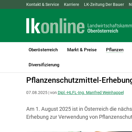
Landwirtschaftskammern:
Kontakt & Service
Karriere
ÖSTERREICH
LK-Zeitung Der Bauer
BGLD
KTN
N
Oberösterreich
Markt & Preise
Pflanzen
(cur
LK Oberösterreich
Pflanzen
Pflanzenschutz
Diversifizierung
Pflanzenschutzmittel-Erhebun
07.08.2025 | von
Dipl.-HLFL-Ing. Manfred Weinhappel
Am 1. August 2025 ist in Österreich die näch
Erhebung zur Verwendung von Pflanzenschutzm