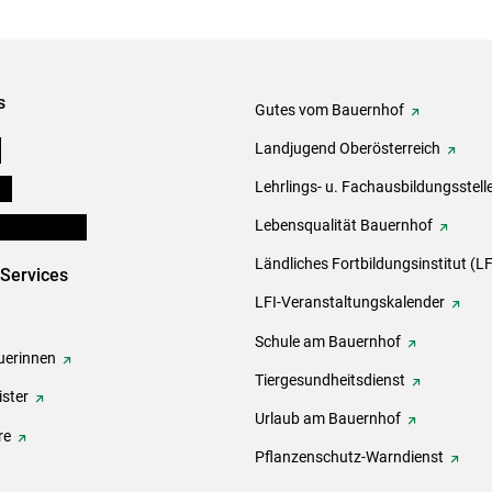
s
Gutes vom Bauernhof
e
Landjugend Oberösterreich
ds
Lehrlings- u. Fachausbildungsstell
en und Partner
Lebensqualität Bauernhof
Ländliches Fortbildungsinstitut (LF
-Services
LFI-Veranstaltungskalender
Schule am Bauernhof
erinnen
Tiergesundheitsdienst
ster
Urlaub am Bauernhof
re
Pflanzenschutz-Warndienst