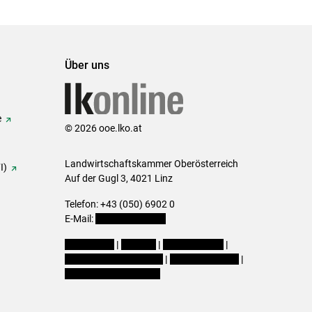
Über uns
e
© 2026 ooe.lko.at
Landwirtschaftskammer Oberösterreich
I)
Auf der Gugl 3, 4021 Linz
Telefon: +43 (050) 6902 0
E-Mail:
office@lk-ooe.at
Impressum
|
Kontakt
|
Gewinnspiele
|
Datenschutzerklärung
|
Barrierefreiheit
|
Cookie-Einstellungen