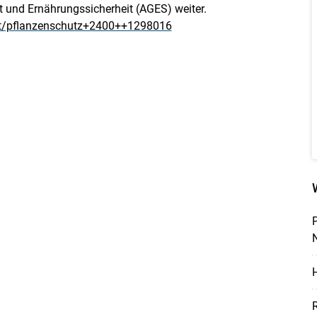
it und Ernährungssicherheit (AGES) weiter.
at/pflanzenschutz+2400++1298016
N
H
R