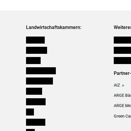
Landwirtschaftskammern:
Weitere
Österreich
Verbänd
Burgenland
Downloa
Kärnten
Initiativ
Niederösterreich
Partner
Oberösterreich
AIZ
Salzburg
ARGE Bäu
Steiermark
ARGE Mei
Tirol
Green Ca
Vorarlberg