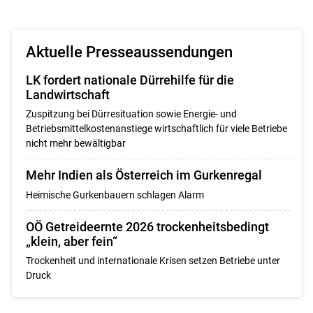
ersten
zum
zum
letzten
Set
vorigen
nächsten
Set
Set
Set
Aktuelle Presseaussendungen
LK fordert nationale Dürrehilfe für die
Landwirtschaft
Zuspitzung bei Dürresituation sowie Energie- und
Betriebsmittelkostenanstiege wirtschaftlich für viele Betriebe
nicht mehr bewältigbar
Mehr Indien als Österreich im Gurkenregal
Heimische Gurkenbauern schlagen Alarm
OÖ Getreideernte 2026 trockenheitsbedingt
„klein, aber fein“
Trockenheit und internationale Krisen setzen Betriebe unter
Druck