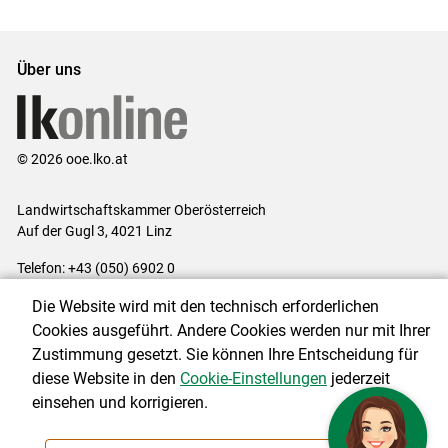
Über uns
© 2026 ooe.lko.at
Landwirtschaftskammer Oberösterreich
Auf der Gugl 3, 4021 Linz
Telefon: +43 (050) 6902 0
E-Mail:
office@lk-ooe.at
Die Website wird mit den technisch erforderlichen
Impressum
|
Kontakt
|
Gewinnspiele
|
Datenschutzerklärung
|
Cookies ausgeführt. Andere Cookies werden nur mit Ihrer
Barrierefreiheit
|
Cookie-Einstellungen
Zustimmung gesetzt. Sie können Ihre Entscheidung für
diese Website in den
Cookie-Einstellungen
jederzeit
einsehen und korrigieren.
NEWSLETTER