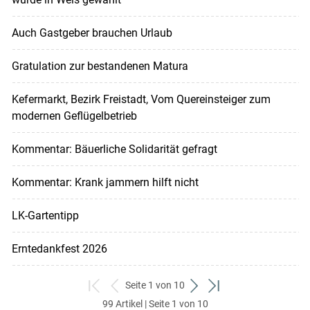
Auch Gastgeber brauchen Urlaub
Gratulation zur bestandenen Matura
Kefermarkt, Bezirk Freistadt, Vom Quereinsteiger zum
modernen Geflügelbetrieb
Kommentar: Bäuerliche Solidarität gefragt
Kommentar: Krank jammern hilft nicht
LK-Gartentipp
Erntedankfest 2026
Seite 1 von 10
zum
zurück
weiter
zum
99 Artikel | Seite 1 von 10