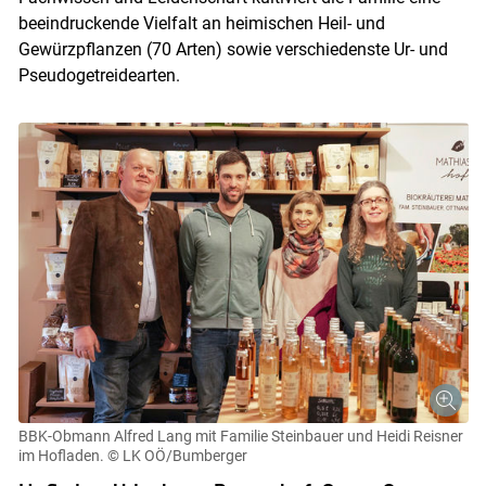
beeindruckende Vielfalt an heimischen Heil- und
Gewürzpflanzen (70 Arten) sowie verschiedenste Ur- und
Pseudogetreidearten.
BBK-Obmann Alfred Lang mit Familie Steinbauer und Heidi Reisner
im Hofladen.
© LK OÖ/Bumberger