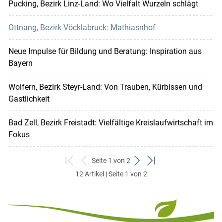
Pucking, Bezirk Linz-Land: Wo Vielfalt Wurzeln schlägt
Ottnang, Bezirk Vöcklabruck: Mathiasnhof
Neue Impulse für Bildung und Beratung: Inspiration aus
Bayern
Wolfern, Bezirk Steyr-Land: Von Trauben, Kürbissen und
Gastlichkeit
Bad Zell, Bezirk Freistadt: Vielfältige Kreislaufwirtschaft im
Fokus
Seite 1 von 2
zum
zurück
weiter
zum
12 Artikel | Seite 1 von 2
ersten
zum
zum
letzten
Set
vorigen
nächsten
Set
Set
Set