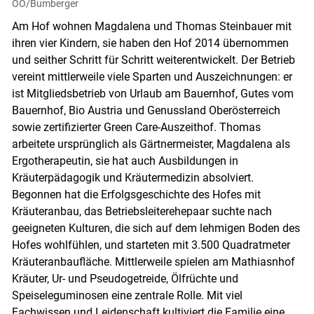
OÖ/Bumberger
Am Hof wohnen Magdalena und Thomas Steinbauer mit
Skip to main content
ihren vier Kindern, sie haben den Hof 2014 übernommen
und seither Schritt für Schritt weiterentwickelt. Der Betrieb
vereint mittlerweile viele Sparten und Auszeichnungen: er
ist Mitgliedsbetrieb von Urlaub am Bauernhof, Gutes vom
Bauernhof, Bio Austria und Genussland Oberösterreich
sowie zertifizierter Green Care-Auszeithof. Thomas
arbeitete ursprünglich als Gärtnermeister, Magdalena als
Ergotherapeutin, sie hat auch Ausbildungen in
Kräuterpädagogik und Kräutermedizin absolviert.
Begonnen hat die Erfolgsgeschichte des Hofes mit
Kräuteranbau, das Betriebsleiterehepaar suchte nach
geeigneten Kulturen, die sich auf dem lehmigen Boden des
Hofes wohlfühlen, und starteten mit 3.500 Quadratmeter
Kräuteranbaufläche. Mittlerweile spielen am Mathiasnhof
Kräuter, Ur- und Pseudogetreide, Ölfrüchte und
Speiseleguminosen eine zentrale Rolle. Mit viel
Fachwissen und Leidenschaft kultiviert die Familie eine