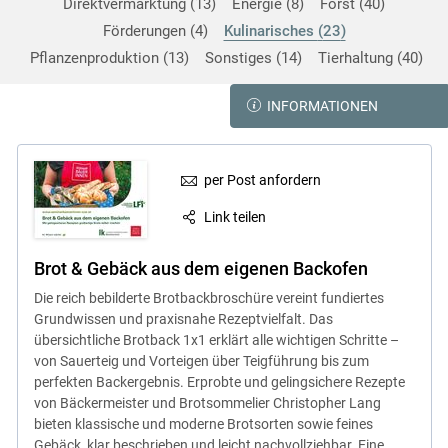
Direktvermarktung
13
Energie
8
Forst
40
Förderungen
4
Kulinarisches
23
Pflanzenproduktion
13
Sonstiges
14
Tierhaltung
40
INFORMATIONEN
per Post anfordern
Link teilen
Brot & Gebäck aus dem eigenen Backofen
Die reich bebilderte Brotbackbroschüre vereint fundiertes
Grundwissen und praxisnahe Rezeptvielfalt. Das
übersichtliche Brotback 1x1 erklärt alle wichtigen Schritte –
von Sauerteig und Vorteigen über Teigführung bis zum
perfekten Backergebnis. Erprobte und gelingsichere Rezepte
von Bäckermeister und Brotsommelier Christopher Lang
bieten klassische und moderne Brotsorten sowie feines
Gebäck, klar beschrieben und leicht nachvollziehbar. Eine