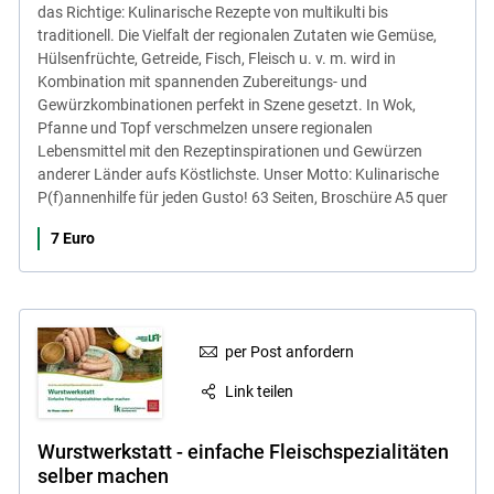
das Richtige: Kulinarische Rezepte von multikulti bis
traditionell. Die Vielfalt der regionalen Zutaten wie Gemüse,
Hülsenfrüchte, Getreide, Fisch, Fleisch u. v. m. wird in
Kombination mit spannenden Zubereitungs- und
Gewürzkombinationen perfekt in Szene gesetzt. In Wok,
Pfanne und Topf verschmelzen unsere regionalen
Lebensmittel mit den Rezeptinspirationen und Gewürzen
anderer Länder aufs Köstlichste. Unser Motto: Kulinarische
P(f)annenhilfe für jeden Gusto! 63 Seiten, Broschüre A5 quer
7 Euro
per Post anfordern
Link teilen
Skip to main content
Wurstwerkstatt - einfache Fleischspezialitäten
selber machen