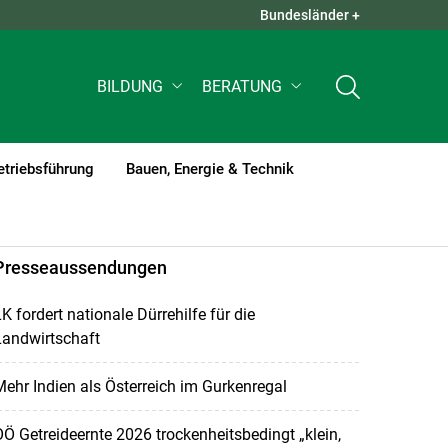
Bundesländer +
QUICK LINKS +
BILDUNG
BERATUNG
etriebsführung
Bauen, Energie & Technik
Presseaussendungen
K fordert nationale Dürrehilfe für die
Landwirtschaft
ehr Indien als Österreich im Gurkenregal
Ö Getreideernte 2026 trockenheitsbedingt „klein,