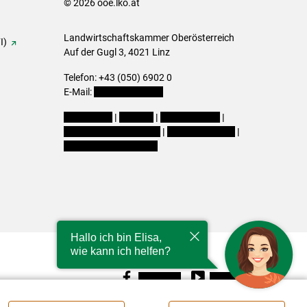
© 2026 ooe.lko.at
Landwirtschaftskammer Oberösterreich
I)
Auf der Gugl 3, 4021 Linz
Telefon: +43 (050) 6902 0
E-Mail:
office@lk-ooe.at
Impressum
|
Kontakt
|
Gewinnspiele
|
Datenschutzerklärung
|
Barrierefreiheit
|
Cookie-Einstellungen
Hallo ich bin Elisa,
wie kann ich helfen?
Facebook
Youtube