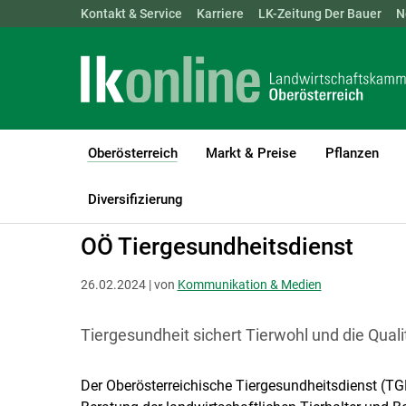
Landwirtschaftskammern:
Kontakt & Service
Karriere
ÖSTERREICH
LK-Zeitung Der Bauer
BGLD
KTN
N
Oberösterreich
Markt & Preise
Pflanzen
(current)1
LK Oberösterreich
Oberösterreich
Kommunikation & Medien
Diversifizierung
OÖ Tiergesundheitsdienst
26.02.2024 | von
Kommunikation & Medien
Tiergesundheit sichert Tierwohl und die Qual
Der Oberösterreichische Tiergesundheitsdienst (TG