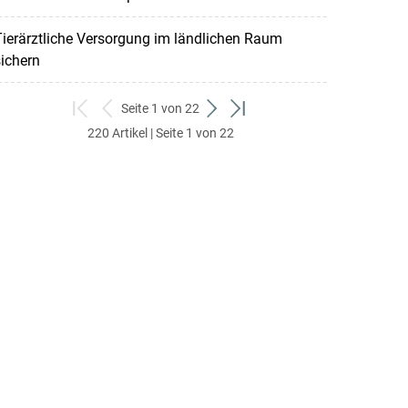
ierärztliche Versorgung im ländlichen Raum
ichern
Seite 1 von 22
zum
zurück
weiter
zum
220 Artikel | Seite 1 von 22
ersten
zum
zum
letzten
Set
vorigen
nächsten
Set
Set
Set