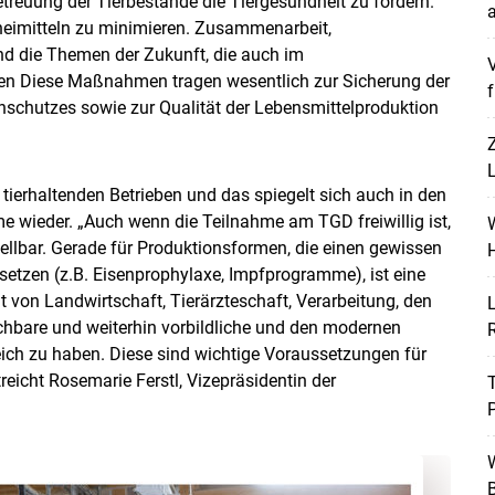
etreuung der Tierbestände die Tiergesundheit zu fördern.
a
zneimitteln zu minimieren. Zusammenarbeit,
ind die Themen der Zukunft, die auch im
V
men Diese Maßnahmen tragen wesentlich zur Sicherung der
f
nschutzes sowie zur Qualität der Lebensmittelproduktion
L
Skip to main content
tierhaltenden Betrieben und das spiegelt sich auch in den
e wieder. „Auch wenn die Teilnahme am TGD freiwillig ist,
W
llbar. Gerade für Produktionsformen, die einen gewissen
H
ssetzen (z.B. Eisenprophylaxe, Impfprogramme), ist eine
von Landwirtschaft, Tierärzteschaft, Verarbeitung, den
L
hbare und weiterhin vorbildliche und den modernen
ich zu haben. Diese sind wichtige Voraussetzungen für
reicht Rosemarie Ferstl, Vizepräsidentin der
P
W
B