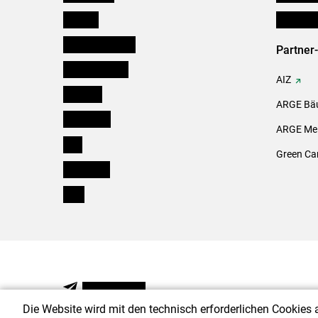
Kärnten
Initiativ
Niederösterreich
Partner
Oberösterreich
AIZ
Salzburg
ARGE Bäu
Steiermark
ARGE Mei
Tirol
Green Ca
Vorarlberg
Wien
NEWSLETTER
Die Website wird mit den technisch erforderlichen Cookies 