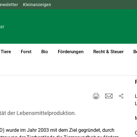
ewsletter
NÖ
OÖ
Kleinanzeigen
SBG
STMK
TIROL
VBG
WIEN
Tiere
Forst
Bio
Förderungen
Recht & Steuer
B
Öffentlichkeitsarbeit & PR
L
ität der Lebensmittelproduktion.
M
D) wurde im Jahr 2003 mit dem Ziel gegründet, durch
O