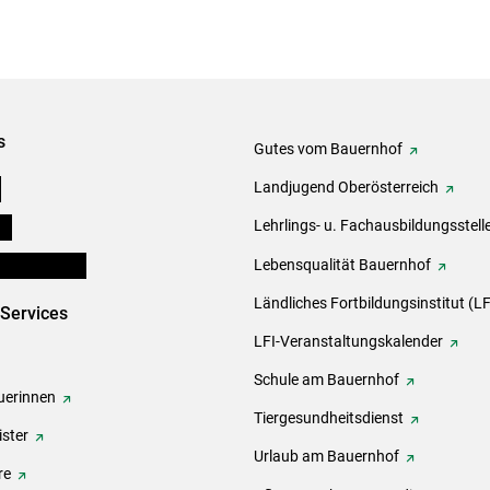
s
Gutes vom Bauernhof
e
Landjugend Oberösterreich
ds
Lehrlings- u. Fachausbildungsstell
en und Partner
Lebensqualität Bauernhof
Ländliches Fortbildungsinstitut (LF
-Services
LFI-Veranstaltungskalender
Schule am Bauernhof
erinnen
Tiergesundheitsdienst
ster
Urlaub am Bauernhof
re