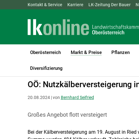
Landwirtschaftskammern:
Kontakt & Service
Karriere
ÖSTERREICH
LK-Zeitung Der Bauer
BGLD
KTN
N
Oberösterreich
Markt & Preise
Pflanzen
(current)1
LK Oberösterreich
Markt & Preise
Lebendrinder
Diversifizierung
OÖ: Nutzkälberversteigerung i
20.08.2024 | von
Bernhard Seifried
Großes Angebot flott versteigert
Bei der Kälberversteigerung am 19. August in Ried w