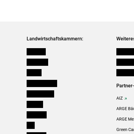
Landwirtschaftskammern:
Weitere
Österreich
Verbänd
Burgenland
Downloa
Kärnten
Initiativ
Niederösterreich
Partner
Oberösterreich
AIZ
Salzburg
ARGE Bäu
Steiermark
ARGE Mei
Tirol
Green Ca