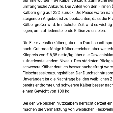
Summe wurden 484 Kälber verkauft. Zahlreiche he
umfangreiche Ankäufe. Der Anteil von den Firmen 
Kälbern ging auf 23% zurück. Die Preise waren nah
steigenden Angebot ist zu beobachten, dass die Pre
Kälber größer wird. In nächster Zeit wird es wichti
legen, um zufriedenstellende Erlöse zu erzielen.
Die Fleckviehstierkälber gaben im Durchschnittspre
nach. Gut mastfähige Kälber erreichen aber weiterhi
Kilopreis von € 6,35 netto/kg über alle Gewichtskl
zufriedenstellendem Niveau. Den stärksten Rückga
schwerere Kälber deutlich besser nachgefragt war
Fleischrassekreuzungskälber. Der Durchschnittsprei
Unverändert ist die Nachfrage bei den weiblichen 
bereits enthornte und schwerere Kälber besser nachg
einem Gewicht von 100 kg.
Bei den weiblichen Nutzkälbern herrscht derzeit ein
machen die Vermarktung von weiblichen Fleckviehn