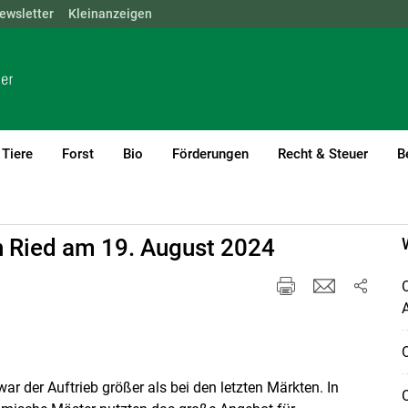
ewsletter
NÖ
OÖ
Kleinanzeigen
SBG
STMK
TIROL
VBG
WIEN
Tiere
Forst
Bio
Förderungen
Recht & Steuer
B
n Ried am 19. August 2024
O
O
ar der Auftrieb größer als bei den letzten Märkten. In
O