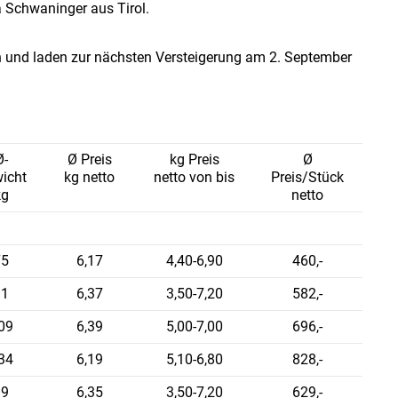
a Schwaninger aus Tirol.
n und laden zur nächsten Versteigerung am 2. September
Ø-
Ø Preis
kg Preis
Ø
icht
kg netto
netto von bis
Preis/Stück
kg
netto
75
6,17
4,40-6,90
460,-
91
6,37
3,50-7,20
582,-
09
6,39
5,00-7,00
696,-
34
6,19
5,10-6,80
828,-
99
6,35
3,50-7,20
629,-