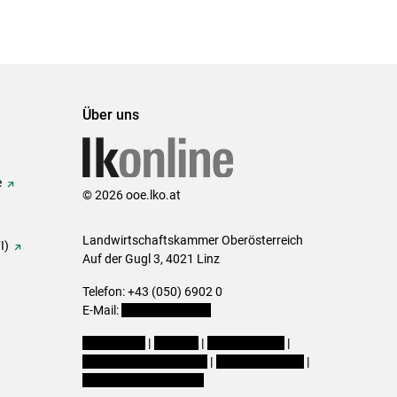
Über uns
e
© 2026 ooe.lko.at
Landwirtschaftskammer Oberösterreich
I)
Auf der Gugl 3, 4021 Linz
Telefon: +43 (050) 6902 0
E-Mail:
office@lk-ooe.at
Impressum
|
Kontakt
|
Gewinnspiele
|
Datenschutzerklärung
|
Barrierefreiheit
|
Cookie-Einstellungen