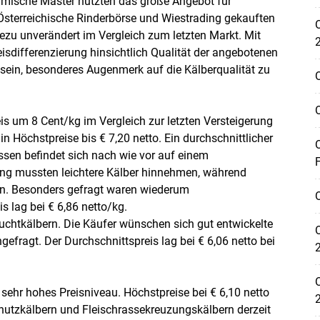
imische Mäster nutzten das große Angebot für
Österreichische Rinderbörse und Wiestrading gekauften
O
ezu unverändert im Vergleich zum letzten Markt. Mit
isdifferenzierung hinsichtlich Qualität der angebotenen
g sein, besonderes Augenmerk auf die Kälberqualität zu
O
O
is um 8 Cent/kg im Vergleich zur letzten Versteigerung
n Höchstpreise bis € 7,20 netto. Ein durchschnittlicher
O
assen befindet sich nach wie vor auf einem
Skip to main content
F
ng mussten leichtere Kälber hinnehmen, während
en. Besonders gefragt waren wiederum
O
s lag bei € 6,86 netto/kg.
Zuchtkälbern. Die Käufer wünschen sich gut entwickelte
O
efragt. Der Durchschnittspreis lag bei € 6,06 netto bei
O
 sehr hohes Preisniveau. Höchstpreise bei € 6,10 netto
utzkälbern und Fleischrassekreuzungskälbern derzeit