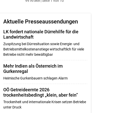
99 Artikel | Seite 1 von 10
ersten
zum
zum
letzten
Set
vorigen
nächsten
Set
Set
Set
Aktuelle Presseaussendungen
LK fordert nationale Dürrehilfe für die
Landwirtschaft
Zuspitzung bei Dürresituation sowie Energie- und
Betriebsmittelkostenanstiege wirtschaftlich für viele
Betriebe nicht mehr bewältigbar
Mehr Indien als Österreich im
Gurkenregal
Heimische Gurkenbauern schlagen Alarm
OÖ Getreideernte 2026
trockenheitsbedingt „klein, aber fein“
Trockenheit und internationale Krisen setzen Betriebe
unter Druck