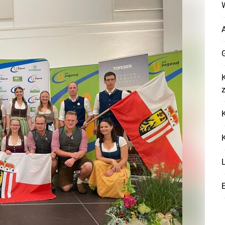
W
G
Skip to main content
K
K
K
L