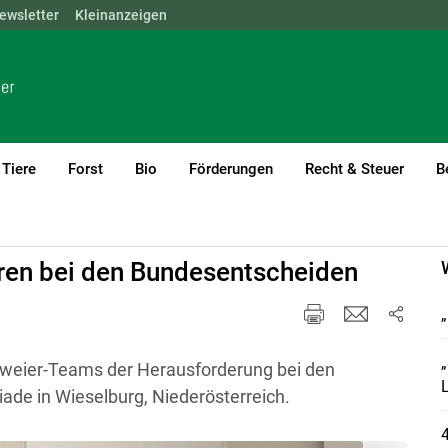
ewsletter
NÖ
OÖ
Kleinanzeigen
SBG
STMK
TIROL
VBG
WIEN
Tiere
Forst
Bio
Förderungen
Recht & Steuer
B
ren bei den Bundesentscheiden
„
„
 Zweier-Teams der Herausforderung bei den
de in Wieselburg, Niederösterreich.
4