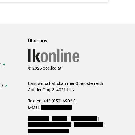
Über uns
e
© 2026 ooe.lko.at
Landwirtschaftskammer Oberösterreich
I)
Auf der Gugl 3, 4021 Linz
Telefon: +43 (050) 6902 0
E-Mail:
office@lk-ooe.at
Impressum
|
Kontakt
|
Gewinnspiele
|
Datenschutzerklärung
|
Barrierefreiheit
|
Cookie-Einstellungen