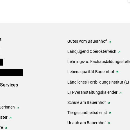
s
Gutes vom Bauernhof
e
Landjugend Oberösterreich
ds
Lehrlings- u. Fachausbildungsstell
en und Partner
Lebensqualität Bauernhof
Ländliches Fortbildungsinstitut (LF
-Services
LFI-Veranstaltungskalender
Schule am Bauernhof
erinnen
Tiergesundheitsdienst
ster
Urlaub am Bauernhof
re