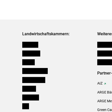
Landwirtschaftskammern:
Weitere
Österreich
Verbänd
Burgenland
Downloa
Kärnten
Initiativ
Niederösterreich
Partner
Oberösterreich
AIZ
Salzburg
ARGE Bäu
Steiermark
ARGE Mei
Tirol
Green Ca