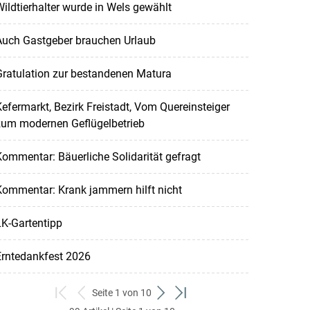
ildtierhalter wurde in Wels gewählt
Auch Gastgeber brauchen Urlaub
ratulation zur bestandenen Matura
efermarkt, Bezirk Freistadt, Vom Quereinsteiger
zum modernen Geflügelbetrieb
ommentar: Bäuerliche Solidarität gefragt
ommentar: Krank jammern hilft nicht
K-Gartentipp
Erntedankfest 2026
Seite 1 von 10
zum
zurück
weiter
zum