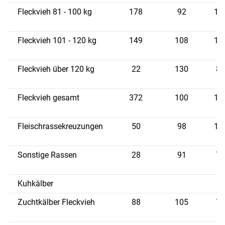
Fleckvieh 81 - 100 kg
178
92
10
Fleckvieh 101 - 120 kg
149
108
10
Fleckvieh über 120 kg
22
130
8,
Fleckvieh gesamt
372
100
10
Fleischrassekreuzungen
50
98
10
Sonstige Rassen
28
91
7,
Kuhkälber
Zuchtkälber Fleckvieh
88
105
7,