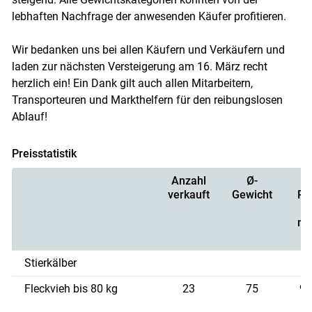
lebhaften Nachfrage der anwesenden Käufer profitieren.
Skip to main content
Wir bedanken uns bei allen Käufern und Verkäufern und
laden zur nächsten Versteigerung am 16. März recht
herzlich ein! Ein Dank gilt auch allen Mitarbeitern,
Transporteuren und Markthelfern für den reibungslosen
Ablauf!
Preisstatistik
Anzahl
Ø-
verkauft
Gewicht
Pr
k
ne
Stierkälber
Fleckvieh bis 80 kg
23
75
9,