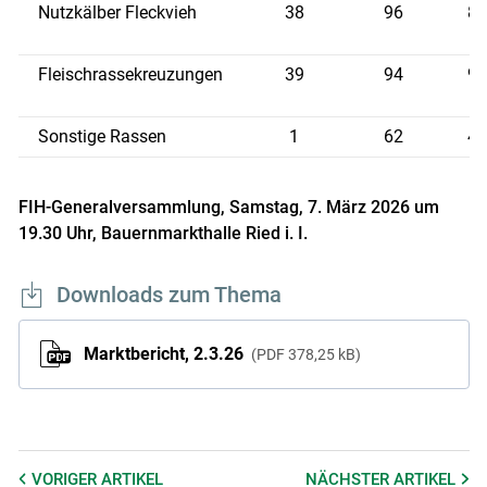
Nutzkälber Fleckvieh
38
96
8,
Fleischrassekreuzungen
39
94
9,
Sonstige Rassen
1
62
4,
FIH-Generalversammlung, Samstag, 7. März 2026 um
19.30 Uhr, Bauernmarkthalle Ried i. I.
Downloads zum Thema
Marktbericht, 2.3.26
PDF
378,25 kB
VORIGER
ARTIKEL
NÄCHSTER
ARTIKEL