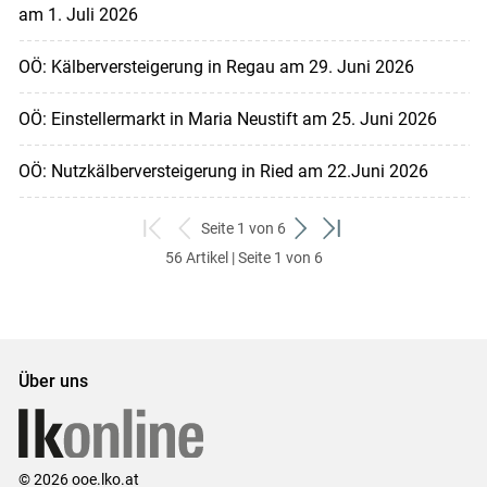
am 1. Juli 2026
OÖ: Kälberversteigerung in Regau am 29. Juni 2026
OÖ: Einstellermarkt in Maria Neustift am 25. Juni 2026
OÖ: Nutzkälberversteigerung in Ried am 22.Juni 2026
Seite 1 von 6
zum
zurück
weiter
zum
56 Artikel | Seite 1 von 6
ersten
zum
zum
letzten
Set
vorigen
nächsten
Set
Set
Set
Über uns
© 2026 ooe.lko.at