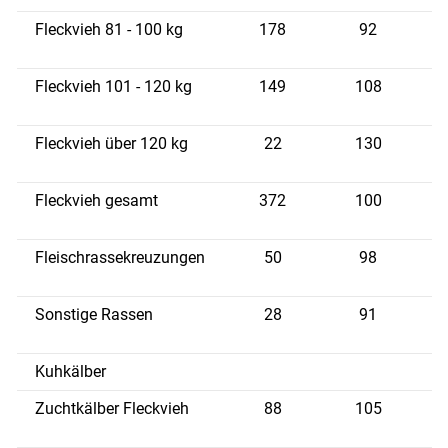
Fleckvieh 81 - 100 kg
178
92
1
Fleckvieh 101 - 120 kg
149
108
1
Fleckvieh über 120 kg
22
130
8
Fleckvieh gesamt
372
100
1
Fleischrassekreuzungen
50
98
1
Sonstige Rassen
28
91
7
Kuhkälber
Zuchtkälber Fleckvieh
88
105
7