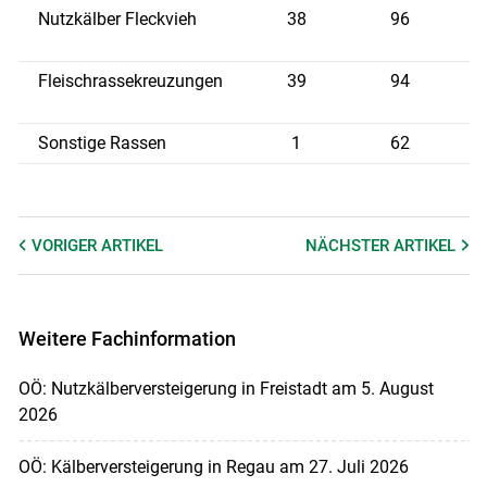
Nutzkälber Fleckvieh
38
96
8
Fleischrassekreuzungen
39
94
9
Sonstige Rassen
1
62
4
VORIGER
ARTIKEL
NÄCHSTER
ARTIKEL
Weitere Fachinformation
OÖ: Nutzkälberversteigerung in Freistadt am 5. August
2026
OÖ: Kälberversteigerung in Regau am 27. Juli 2026