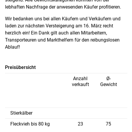
lebhaften Nachfrage der anwesenden Käufer profitieren.
Wir bedanken uns bei allen Käufern und Verkäufern und
laden zur nächsten Versteigerung am 16. März recht
herzlich ein! Ein Dank gilt auch allen Mitarbeitern,
Transporteuren und Markthelfern für den reibungslosen
Ablauf!
Preisübersicht
Anzahl
Ø-
verkauft
Gewicht
P
n
Stierkälber
Fleckvieh bis 80 kg
23
75
9