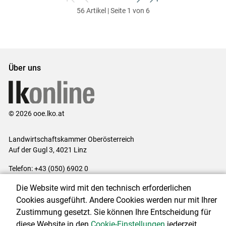
zum
zurück
weiter
zum
56 Artikel | Seite 1 von 6
ersten
zum
zum
letzten
Set
vorigen
nächsten
Set
Set
Set
Über uns
© 2026 ooe.lko.at
Landwirtschaftskammer Oberösterreich
Auf der Gugl 3, 4021 Linz
Telefon: +43 (050) 6902 0
E-Mail:
office@lk-ooe.at
Die Website wird mit den technisch erforderlichen
Impressum
|
Kontakt
|
Gewinnspiele
|
Datenschutzerklärung
|
Cookies ausgeführt. Andere Cookies werden nur mit Ihrer
Barrierefreiheit
|
Cookie-Einstellungen
Zustimmung gesetzt. Sie können Ihre Entscheidung für
diese Website in den
Cookie-Einstellungen
jederzeit