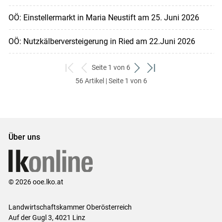
OÖ: Einstellermarkt in Maria Neustift am 25. Juni 2026
OÖ: Nutzkälberversteigerung in Ried am 22.Juni 2026
Seite 1 von 6
zum
zurück
weiter
zum
56 Artikel | Seite 1 von 6
ersten
zum
zum
letzten
Set
vorigen
nächsten
Set
Set
Set
Über uns
© 2026 ooe.lko.at
Landwirtschaftskammer Oberösterreich
Auf der Gugl 3, 4021 Linz