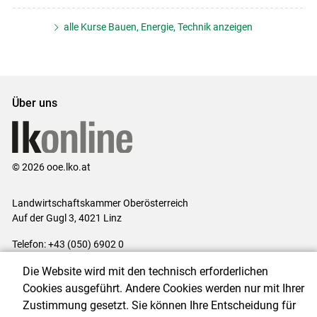
alle Kurse Bauen, Energie, Technik anzeigen
Über uns
© 2026 ooe.lko.at
Landwirtschaftskammer Oberösterreich
Auf der Gugl 3, 4021 Linz
Telefon: +43 (050) 6902 0
E-Mail:
office@lk-ooe.at
Die Website wird mit den technisch erforderlichen
Impressum
|
Kontakt
|
Gewinnspiele
|
Datenschutzerklärung
|
Cookies ausgeführt. Andere Cookies werden nur mit Ihrer
Barrierefreiheit
|
Cookie-Einstellungen
Zustimmung gesetzt. Sie können Ihre Entscheidung für