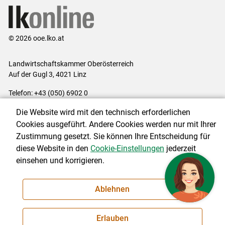
© 2026 ooe.lko.at
Landwirtschaftskammer Oberösterreich
Auf der Gugl 3, 4021 Linz
Telefon: +43 (050) 6902 0
E-Mail:
office@lk-ooe.at
Die Website wird mit den technisch erforderlichen
Impressum
|
Kontakt
|
Gewinnspiele
|
Datenschutzerklärung
|
Cookies ausgeführt. Andere Cookies werden nur mit Ihrer
Barrierefreiheit
|
Cookie-Einstellungen
Zustimmung gesetzt. Sie können Ihre Entscheidung für
diese Website in den
Cookie-Einstellungen
jederzeit
einsehen und korrigieren.
NEWSLETTER
Ablehnen
Erlauben