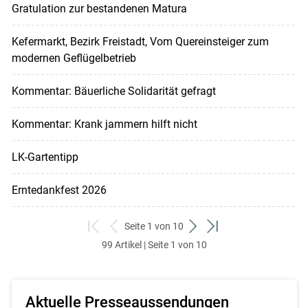
Gratulation zur bestandenen Matura
Kefermarkt, Bezirk Freistadt, Vom Quereinsteiger zum
modernen Geflügelbetrieb
Kommentar: Bäuerliche Solidarität gefragt
Kommentar: Krank jammern hilft nicht
LK-Gartentipp
Erntedankfest 2026
Seite 1 von 10
zum
zurück
weiter
zum
99 Artikel | Seite 1 von 10
ersten
zum
zum
letzten
Set
vorigen
nächsten
Set
Set
Set
Aktuelle Presseaussendungen