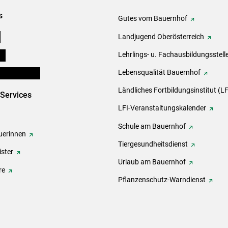
s
Gutes vom Bauernhof
e
Landjugend Oberösterreich
ds
Lehrlings- u. Fachausbildungsstell
en und Partner
Lebensqualität Bauernhof
Ländliches Fortbildungsinstitut (LF
-Services
LFI-Veranstaltungskalender
Schule am Bauernhof
erinnen
Tiergesundheitsdienst
ster
Urlaub am Bauernhof
re
Pflanzenschutz-Warndienst