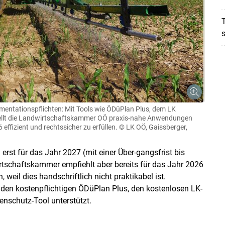
T
s
mentationspflichten: Mit Tools wie ÖDüPlan Plus, dem LK
ellt die Landwirtschaftskammer OÖ praxis-nahe Anwendungen
ffizient und rechtssicher zu erfüllen.
© LK OÖ, Gaissberger,
rst für das Jahr 2027 (mit einer Über-gangsfrist bis
rtschaftskammer empfiehlt aber bereits für das Jahr 2026
weil dies handschriftlich nicht praktikabel ist.
den kostenpflichtigen ÖDüPlan Plus, den kostenlosen LK-
nschutz-Tool unterstützt.