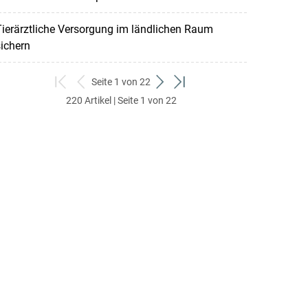
ierärztliche Versorgung im ländlichen Raum
ichern
Seite 1 von 22
zum
zurück
weiter
zum
220 Artikel | Seite 1 von 22
ersten
zum
zum
letzten
Set
vorigen
nächsten
Set
Set
Set