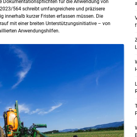
nde Dokumentationspflichten für die Anwendung von
a
 2023/564 schreibt umfangreichere und präzisere
ig innerhalb kurzer Fristen erfassen müssen. Die
V
uf mit einer breiten Unterstützungsinitiative – von
f
aillierten Anwendungshilfen.
L
W
H
L
Skip to main content
P
W
B