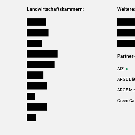
Landwirtschaftskammern:
Weitere
Österreich
Verbänd
Burgenland
Downloa
Kärnten
Initiativ
Niederösterreich
Partner
Oberösterreich
AIZ
Salzburg
ARGE Bäu
Steiermark
ARGE Mei
Tirol
Green Ca
Vorarlberg
Wien