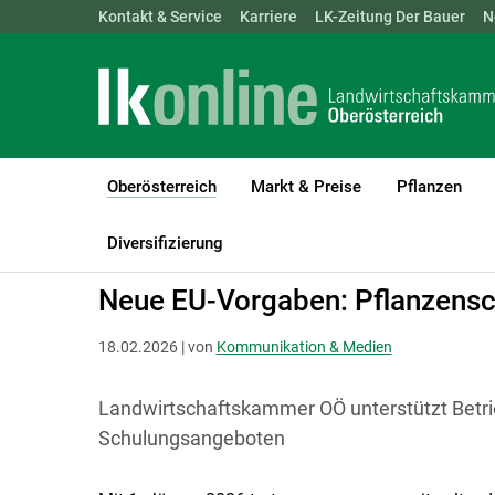
Landwirtschaftskammern:
Kontakt & Service
Karriere
ÖSTERREICH
LK-Zeitung Der Bauer
BGLD
KTN
N
Oberösterreich
Markt & Preise
Pflanzen
(current)1
LK Oberösterreich
Oberösterreich
Kommunikation & Medien
Diversifizierung
Neue EU-Vorgaben: Pflanzens
18.02.2026 | von
Kommunikation & Medien
Landwirtschaftskammer OÖ unterstützt Betrie
Schulungsangeboten