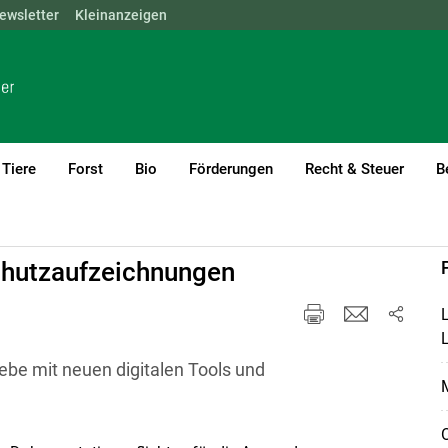
ewsletter
NÖ
OÖ
Kleinanzeigen
SBG
STMK
TIROL
VBG
WIEN
Tiere
Forst
Bio
Förderungen
Recht & Steuer
B
Öffentlichkeitsarbeit & PR
chutzaufzeichnungen
L
be mit neuen digitalen Tools und
M
O