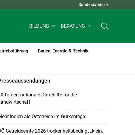
Bundesländer +
QUICK LINKS +
BILDUNG
BERATUNG
etriebsführung
Bauen, Energie & Technik
Presseaussendungen
K fordert nationale Dürrehilfe für die
Landwirtschaft
ehr Indien als Österreich im Gurkenregal
Ö Getreideernte 2026 trockenheitsbedingt „klein,