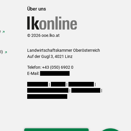
Über uns
e
© 2026 ooe.lko.at
Landwirtschaftskammer Oberösterreich
I)
Auf der Gugl 3, 4021 Linz
Telefon: +43 (050) 6902 0
E-Mail:
office@lk-ooe.at
Impressum
|
Kontakt
|
Gewinnspiele
|
Datenschutzerklärung
|
Barrierefreiheit
|
Cookie-Einstellungen