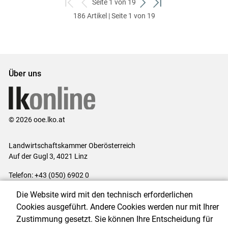
Seite 1 von 19
zum
zurück
weiter
zum
186 Artikel | Seite 1 von 19
ersten
zum
zum
letzten
Set
vorigen
nächsten
Set
Set
Set
Über uns
© 2026 ooe.lko.at
Landwirtschaftskammer Oberösterreich
Auf der Gugl 3, 4021 Linz
Telefon: +43 (050) 6902 0
E-Mail:
office@lk-ooe.at
Die Website wird mit den technisch erforderlichen
Impressum
|
Kontakt
|
Gewinnspiele
|
Datenschutzerklärung
|
Cookies ausgeführt. Andere Cookies werden nur mit Ihrer
Barrierefreiheit
|
Cookie-Einstellungen
Zustimmung gesetzt. Sie können Ihre Entscheidung für