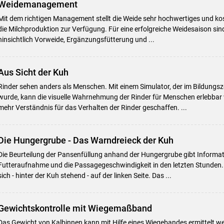
Weidemanagement
Mit dem richtigen Management stellt die Weide sehr hochwertiges und kos
die Milchproduktion zur Verfügung. Für eine erfolgreiche Weidesaison sin
hinsichtlich Vorweide, Ergänzungsfütterung und ...
Aus Sicht der Kuh
Rinder sehen anders als Menschen. Mit einem Simulator, der im Bildungs
wurde, kann die visuelle Wahrnehmung der Rinder für Menschen erlebbar
mehr Verständnis für das Verhalten der Rinder geschaffen. ...
Die Hungergrube - Das Warndreieck der Kuh
Die Beurteilung der Pansenfüllung anhand der Hungergrube gibt Informat
Futteraufnahme und die Passagegeschwindigkeit in den letzten Stunden.
sich - hinter der Kuh stehend - auf der linken Seite. Das ...
Gewichtskontrolle mit Wiegemaßband
Das Gewicht von Kalbinnen kann mit Hilfe eines Wiegebandes ermittelt we