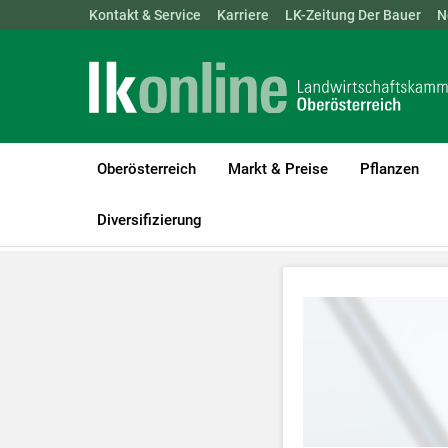
Landwirtschaftskammern:
Kontakt & Service
Karriere
ÖSTERREICH
LK-Zeitung Der Bauer
BGLD
KTN
N
Oberösterreich
Markt & Preise
Pflanzen
LK Oberösterreich
Tiere
Videos Rinderhaltung
Diversifizierung
Zum Abspielen 
Für weitere I