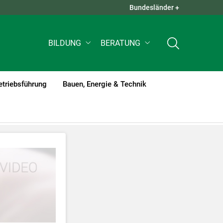
Bundesländer +
QUICK LINKS +
BILDUNG
BERATUNG
etriebsführung
Bauen, Energie & Technik
tzt werden
.
nnen Ihre