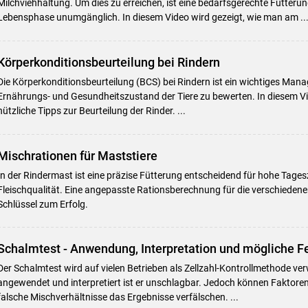
Milchviehhaltung. Um dies zu erreichen, ist eine bedarfsgerechte Fütterung
Lebensphase unumgänglich. In diesem Video wird gezeigt, wie man am ..
Körperkonditionsbeurteilung bei Rindern
Die Körperkonditionsbeurteilung (BCS) bei Rindern ist ein wichtiges M
Ernährungs- und Gesundheitszustand der Tiere zu bewerten. In diesem Vid
nützliche Tipps zur Beurteilung der Rinder. ...
Mischrationen für Maststiere
In der Rindermast ist eine präzise Fütterung entscheidend für hohe Tag
Fleischqualität. Eine angepasste Rationsberechnung für die verschiedene
Schlüssel zum Erfolg.
Schalmtest - Anwendung, Interpretation und mögliche F
Der Schalmtest wird auf vielen Betrieben als Zellzahl-Kontrollmethode ver
angewendet und interpretiert ist er unschlagbar. Jedoch können Faktoren
falsche Mischverhältnisse das Ergebnisse verfälschen. ...