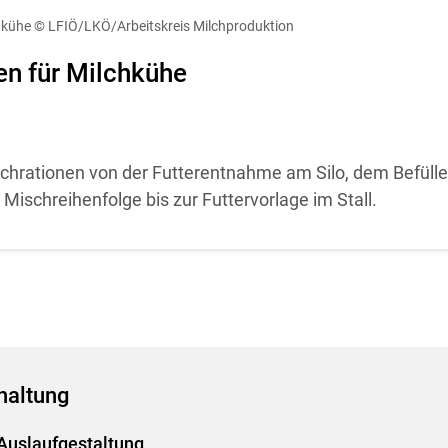
diese Website in den Cookie-Einstellungen jederzeit einsehen un
hkühe
© LFIÖ/LKÖ/Arbeitskreis Milchproduktion
Cookies Einstellungen
Akzeptieren
en für Milchkühe
schrationen von der Futterentnahme am Silo, dem Befüll
ischreihenfolge bis zur Futtervorlage im Stall.
haltung
Auslaufgestaltung