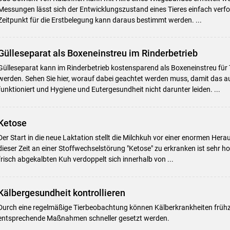
Messungen lässt sich der Entwicklungszustand eines Tieres einfach verfo
Zeitpunkt für die Erstbelegung kann daraus bestimmt werden. ...
Gülleseparat als Boxeneinstreu im Rinderbetrieb
Gülleseparat kann im Rinderbetrieb kostensparend als Boxeneinstreu für
werden. Sehen Sie hier, worauf dabei geachtet werden muss, damit das a
funktioniert und Hygiene und Eutergesundheit nicht darunter leiden. ...
Ketose
Der Start in die neue Laktation stellt die Milchkuh vor einer enormen Hera
dieser Zeit an einer Stoffwechselstörung "Ketose" zu erkranken ist sehr h
frisch abgekalbten Kuh verdoppelt sich innerhalb von ...
Kälbergesundheit kontrollieren
Durch eine regelmäßige Tierbeobachtung können Kälberkrankheiten frühz
entsprechende Maßnahmen schneller gesetzt werden.