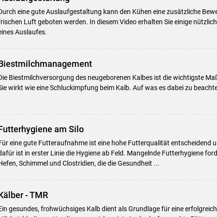
Durch eine gute Auslaufgestaltung kann den Kühen eine zusätzliche Bew
frischen Luft geboten werden. In diesem Video erhalten Sie einige nützlic
eines Auslaufes.
Biestmilchmanagement
Die Biestmilchversorgung des neugeborenen Kalbes ist die wichtigste M
Sie wirkt wie eine Schluckimpfung beim Kalb. Auf was es dabei zu beachten 
Futterhygiene am Silo
Skip to main content
Für eine gute Futteraufnahme ist eine hohe Futterqualität entscheiden
dafür ist in erster Linie die Hygiene ab Feld. Mangelnde Futterhygiene for
Hefen, Schimmel und Clostridien, die die Gesundheit ...
Kälber - TMR
Ein gesundes, frohwüchsiges Kalb dient als Grundlage für eine erfolgrei