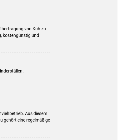
rübertragung von Kuh zu
g, kostengünstig und
nderställen.
hviehbetrieb. Aus diesem
u gehört eine regelmäßige