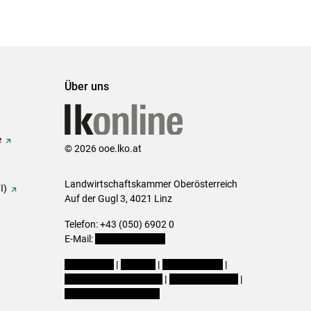
Über uns
e
© 2026 ooe.lko.at
Landwirtschaftskammer Oberösterreich
I)
Auf der Gugl 3, 4021 Linz
Telefon: +43 (050) 6902 0
E-Mail:
office@lk-ooe.at
Impressum
|
Kontakt
|
Gewinnspiele
|
Datenschutzerklärung
|
Barrierefreiheit
|
Cookie-Einstellungen