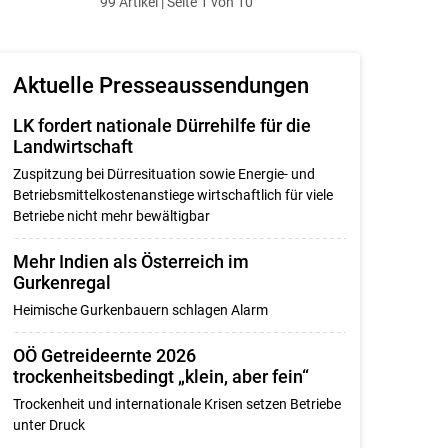
99 Artikel | Seite 1 von 10
ersten
zum
zum
letzten
Set
vorigen
nächsten
Set
Set
Set
Aktuelle Presseaussendungen
LK fordert nationale Dürrehilfe für die
Landwirtschaft
Zuspitzung bei Dürresituation sowie Energie- und
Betriebsmittelkostenanstiege wirtschaftlich für viele
Betriebe nicht mehr bewältigbar
Mehr Indien als Österreich im
Gurkenregal
Heimische Gurkenbauern schlagen Alarm
OÖ Getreideernte 2026
trockenheitsbedingt „klein, aber fein“
Trockenheit und internationale Krisen setzen Betriebe
unter Druck