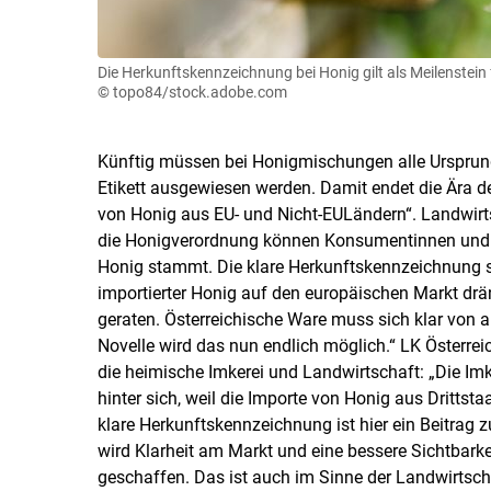
Die Herkunftskennzeichnung bei Honig gilt als Meilenstei
© topo84/stock.adobe.com
Künftig müssen bei Honigmischungen alle Ursprung
Etikett ausgewiesen werden. Damit endet die Ära
von Honig aus EU- und Nicht-EULändern“. Landwirts
die Honigverordnung können Konsumentinnen und K
Honig stammt. Die klare Herkunftskennzeichnung s
importierter Honig auf den europäischen Markt drä
geraten. Österreichische Ware muss sich klar von
Novelle wird das nun endlich möglich.“ LK Österre
die heimische Imkerei und Landwirtschaft: „Die I
hinter sich, weil die Importe von Honig aus Drittsta
klare Herkunftskennzeichnung ist hier ein Beitrag
wird Klarheit am Markt und eine bessere Sichtbark
geschaffen. Das ist auch im Sinne der Landwirtscha