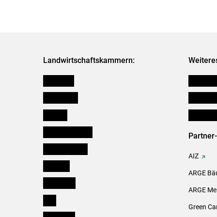
Landwirtschaftskammern:
Weitere
Österreich
Verbänd
Burgenland
Downloa
Kärnten
Initiativ
Niederösterreich
Partner
Oberösterreich
AIZ
Salzburg
ARGE Bäu
Steiermark
ARGE Mei
Tirol
Green Ca
Vorarlberg