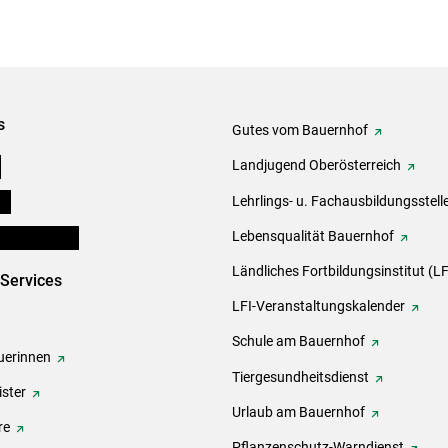
s
Gutes vom Bauernhof
e
Landjugend Oberösterreich
ds
Lehrlings- u. Fachausbildungsstell
en und Partner
Lebensqualität Bauernhof
Ländliches Fortbildungsinstitut (LF
-Services
LFI-Veranstaltungskalender
Schule am Bauernhof
erinnen
Tiergesundheitsdienst
ster
Urlaub am Bauernhof
re
Pflanzenschutz-Warndienst