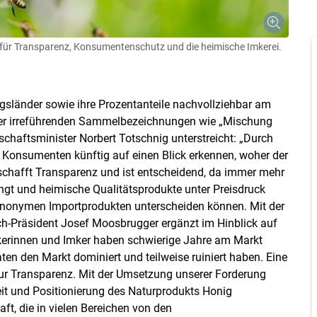
n für Transparenz, Konsumentenschutz und die heimische Imkerei.
sländer sowie ihre Prozentanteile nachvollziehbar am
 der irreführenden Sammelbezeichnungen wie „Mischung
chaftsminister Norbert Totschnig unterstreicht: „Durch
onsumenten künftig auf einen Blick erkennen, woher der
chafft Transparenz und ist entscheidend, da immer mehr
ngt und heimische Qualitätsprodukte unter Preisdruck
 anonymen Importprodukten unterscheiden können. Mit der
ich-Präsident Josef Moosbrugger ergänzt im Hinblick auf
mkerinnen und Imker haben schwierige Jahre am Markt
aten den Markt dominiert und teilweise ruiniert haben. Eine
 zur Transparenz. Mit der Umsetzung unserer Forderung
eit und Positionierung des Naturprodukts Honig
ft, die in vielen Bereichen von den