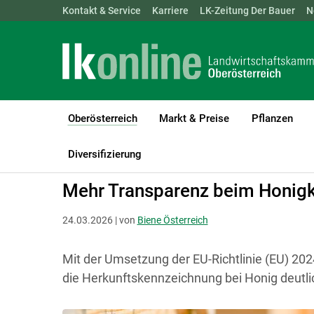
Landwirtschaftskammern:
Kontakt & Service
Karriere
ÖSTERREICH
LK-Zeitung Der Bauer
BGLD
KTN
N
Oberösterreich
Markt & Preise
Pflanzen
(current)1
LK Oberösterreich
Oberösterreich
Aktuelles
Diversifizierung
Mehr Transparenz beim Honig
24.03.2026 | von
Biene Österreich
Mit der Umsetzung der EU-Richtlinie (EU) 202
die Herkunftskennzeichnung bei Honig deutli