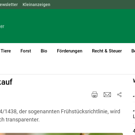
ewsletter
NÖ
OÖ
Kleinanzeigen
SBG
STMK
TIROL
VBG
WIEN
Tiere
Forst
Bio
Förderungen
Recht & Steuer
B
kauf
„
„
4/1438, der sogenannten Frühstücksrichtlinie, wird
ch transparenter.
4