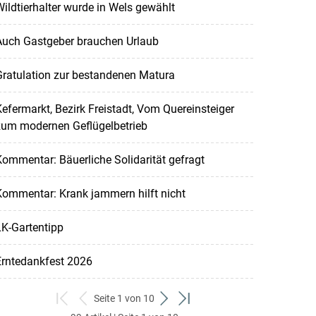
ildtierhalter wurde in Wels gewählt
Auch Gastgeber brauchen Urlaub
ratulation zur bestandenen Matura
efermarkt, Bezirk Freistadt, Vom Quereinsteiger
zum modernen Geflügelbetrieb
ommentar: Bäuerliche Solidarität gefragt
ommentar: Krank jammern hilft nicht
K-Gartentipp
Erntedankfest 2026
Seite 1 von 10
zum
zurück
weiter
zum