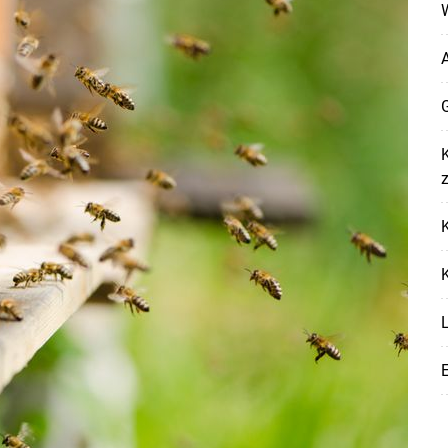
W
G
K
Skip to main content
K
K
L