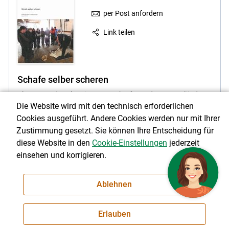
per Post anfordern
Link teilen
Schafe selber scheren
Planung und Vorbereitung, Beschreibung der Neuseeländer
Die Website wird mit den technisch erforderlichen
Methode und Information zur Schafwolle (Sortierung und
Wollverkauf)
Cookies ausgeführt. Andere Cookies werden nur mit Ihrer
Zustimmung gesetzt. Sie können Ihre Entscheidung für
2 Euro
diese Website in den
Cookie-Einstellungen
jederzeit
einsehen und korrigieren.
Ablehnen
per Post anfordern
Erlauben
Link teilen