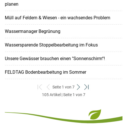
planen
Müll auf Feldern & Wiesen - ein wachsendes Problem
Wassermanager Begrünung
Wassersparende Stoppelbearbeitung im Fokus
Unsere Gewässer brauchen einen "Sonnenschirm“!
FELDTAG Bodenbearbeitung im Sommer
Seite 1 von 7
zum
zurück
weiter
zum
105 Artikel | Seite 1 von 7
ersten
zum
zum
letzten
Set
vorigen
nächsten
Set
Set
Set