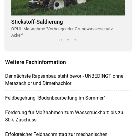
Stickstoff-Saldierung
Dro
r
ÖPUL-Maßnahme "Vorbeugender Grundwasserschutz -
Neue,
Acker"
Weitere Fachinformation
Der nächste Rapsanbau steht bevor - UNBEDINGT ohne
Metazachlor und Dimethachlor!
Feldbegehung "Bodenbearbeitung im Sommer"
Förderung für Maßnahmen zum Wasserrückhalt: bis zu
80% Zuschuss
Erfolgreicher Feldnachmittag zur mechanischen