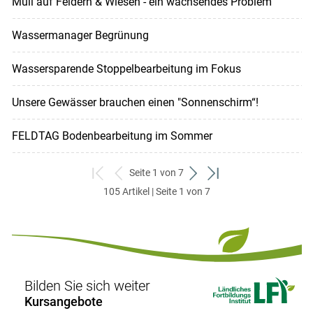
Müll auf Feldern & Wiesen - ein wachsendes Problem
Wassermanager Begrünung
Wassersparende Stoppelbearbeitung im Fokus
Unsere Gewässer brauchen einen "Sonnenschirm“!
FELDTAG Bodenbearbeitung im Sommer
Seite 1 von 7
zum
zurück
weiter
zum
105 Artikel | Seite 1 von 7
ersten
zum
zum
letzten
Set
vorigen
nächsten
Set
Set
Set
Bilden Sie sich weiter
Kursangebote