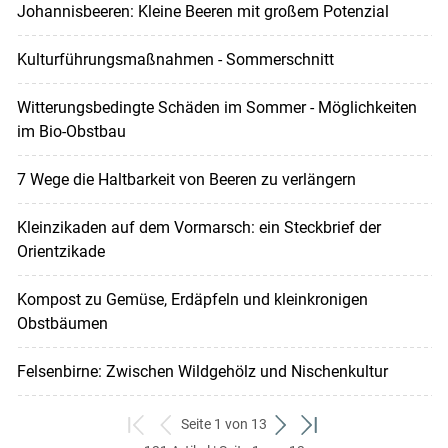
Johannisbeeren: Kleine Beeren mit großem Potenzial
Kulturführungsmaßnahmen - Sommerschnitt
Witterungsbedingte Schäden im Sommer - Möglichkeiten
im Bio-Obstbau
7 Wege die Haltbarkeit von Beeren zu verlängern
Kleinzikaden auf dem Vormarsch: ein Steckbrief der
Orientzikade
Kompost zu Gemüse, Erdäpfeln und kleinkronigen
Obstbäumen
Felsenbirne: Zwischen Wildgehölz und Nischenkultur
Seite 1 von 13
zum
zurück
weiter
zum