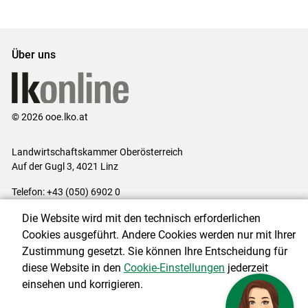
Über uns
© 2026 ooe.lko.at
Landwirtschaftskammer Oberösterreich
Auf der Gugl 3, 4021 Linz
Telefon: +43 (050) 6902 0
E-Mail:
office@lk-ooe.at
Die Website wird mit den technisch erforderlichen
Impressum
|
Kontakt
|
Gewinnspiele
|
Datenschutzerklärung
|
Cookies ausgeführt. Andere Cookies werden nur mit Ihrer
Barrierefreiheit
|
Cookie-Einstellungen
Zustimmung gesetzt. Sie können Ihre Entscheidung für
diese Website in den
Cookie-Einstellungen
jederzeit
einsehen und korrigieren.