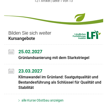
121 Artikel | Seite 1 von 13
ersten
zum
zum
letzten
Set
vorigen
nächsten
Set
Set
Set
Bilden Sie sich weiter
Kursangebote
25.02.2027
Grünlandsanierung mit dem Starkstriegel
23.03.2027
Klimawandel im Grünland: Saatgutqualität und
Bestandesführung als Schlüssel für Qualität und
Stabilität
alle Kurse Obstbau anzeigen