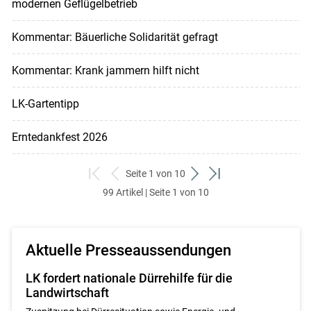
modernen Geflügelbetrieb
Kommentar: Bäuerliche Solidarität gefragt
Kommentar: Krank jammern hilft nicht
LK-Gartentipp
Erntedankfest 2026
Seite 1 von 10
zum
zurück
weiter
zum
99 Artikel | Seite 1 von 10
ersten
zum
zum
letzten
Set
vorigen
nächsten
Set
Set
Set
Aktuelle Presseaussendungen
LK fordert nationale Dürrehilfe für die
Landwirtschaft