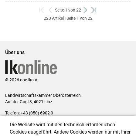
Seite 1 von 22
zum
zurück
weiter
zum
220 Artikel | Seite 1 von 22
ersten
zum
zum
letzten
Set
vorigen
nächsten
Set
Set
Set
Über uns
© 2026 ooe.lko.at
Landwirtschaftskammer Oberösterreich
Auf der Gugl 3, 4021 Linz
Telefon: +43 (050) 6902 0
E-Mail:
office@lk-ooe.at
Die Website wird mit den technisch erforderlichen
Impressum
|
Kontakt
|
Gewinnspiele
|
Datenschutzerklärung
|
Cookies ausgeführt. Andere Cookies werden nur mit Ihrer