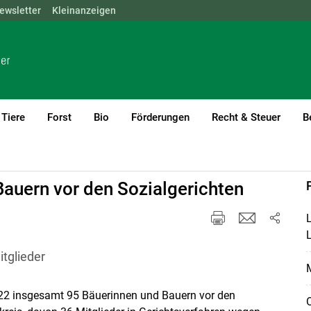
ewsletter
NÖ
OÖ
Kleinanzeigen
SBG
STMK
TIROL
VBG
WIEN
Tiere
Forst
Bio
Förderungen
Recht & Steuer
B
Öffentlichkeitsarbeit & PR
Bauern vor den Sozialgerichten
L
itglieder
M
22 insgesamt 95 Bäuerinnen und Bauern vor den
O