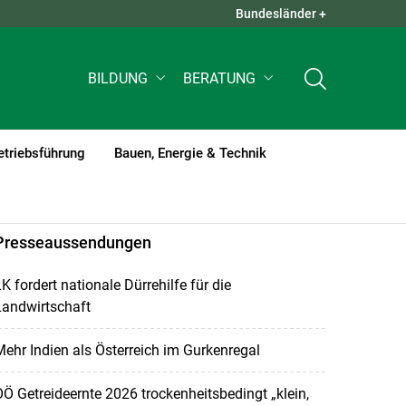
Bundesländer +
QUICK LINKS +
BILDUNG
BERATUNG
etriebsführung
Bauen, Energie & Technik
Presseaussendungen
K fordert nationale Dürrehilfe für die
Landwirtschaft
ehr Indien als Österreich im Gurkenregal
Ö Getreideernte 2026 trockenheitsbedingt „klein,