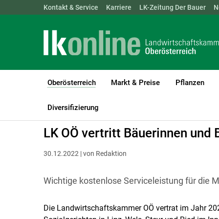
Landwirtschaftskammern:
Kontakt & Service
Karriere
ÖSTERREICH
LK-Zeitung Der Bauer
BGLD
KTN
N
Oberösterreich
Markt & Preise
Pflanzen
(current)1
LK Oberösterreich
Oberösterreich
Kommunikation & Medien
Diversifizierung
LK OÖ vertritt Bäuerinnen und 
30.12.2022 | von Redaktion
Wichtige kostenlose Serviceleistung für die M
Die Landwirtschaftskammer OÖ vertrat im Jahr 20