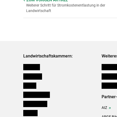
Weiterer Schritt für Stromkostenentlastung in der
Landwirtschaft
Landwirtschaftskammern:
Weitere
Österreich
Verbänd
Burgenland
Downloa
Kärnten
Initiativ
Niederösterreich
Partner
Oberösterreich
AIZ
Salzburg
ARGE Bäu