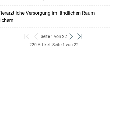
ierärztliche Versorgung im ländlichen Raum
ichern
Seite 1 von 22
zum
zurück
weiter
zum
220 Artikel | Seite 1 von 22
ersten
zum
zum
letzten
Set
vorigen
nächsten
Set
Set
Set