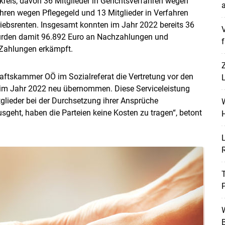
nkreis, davon 36 Mitglieder in Gerichtsverfahren wegen
a
ahren wegen Pflegegeld und 13 Mitglieder in Verfahren
riebsrenten. Insgesamt konnten im Jahr 2022 bereits 36
V
urden damit 96.892 Euro an Nachzahlungen und
f
Zahlungen erkämpft.
haftskammer OÖ im Sozialreferat die Vertretung vor den
L
 im Jahr 2022 neu übernommen. Diese Serviceleistung
glieder bei der Durchsetzung ihrer Ansprüche
W
sgeht, haben die Parteien keine Kosten zu tragen“, betont
H
Skip to main content
L
P
W
B