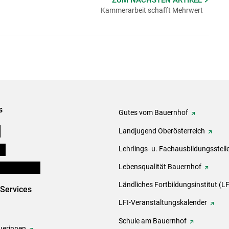
Kammerarbeit schafft Mehrwert
s
Gutes vom Bauernhof
e
Landjugend Oberösterreich
ds
Lehrlings- u. Fachausbildungsstell
en und Partner
Lebensqualität Bauernhof
Ländliches Fortbildungsinstitut (LF
-Services
LFI-Veranstaltungskalender
Schule am Bauernhof
erinnen