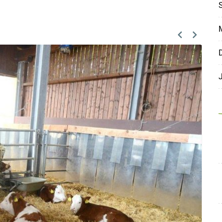
S
M
Previous
Next
D