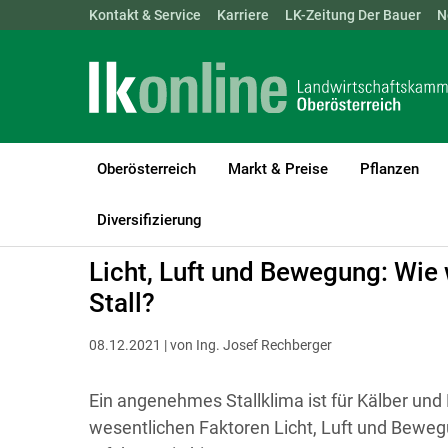
Landwirtschaftskammern:
Kontakt & Service
Karriere
ÖSTERREICH
LK-Zeitung Der Bauer
BGLD
KTN
N
Oberösterreich
Markt & Preise
Pflanzen
LK Oberösterreich
Tiere
Rinder
Kälber & Jungvieh
Diversifizierung
Licht, Luft und Bewegung: Wie 
Stall?
08.12.2021 | von Ing. Josef Rechberger
Ein angenehmes Stallklima ist für Kälber und
wesentlichen Faktoren Licht, Luft und Beweg