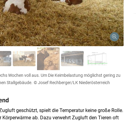
sechs Wochen voll aus. Um Die Keimbelastung möglichst gering zu
Skip to main content
chen Stallgebäude.
© Josef Rechberger/LK Niederösterreich
dend
 Zugluft geschützt, spielt die Temperatur keine große Rolle.
r Körperwärme ab. Dazu verwehrt Zugluft den Tieren oft