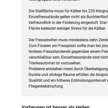
Die Stallfläche muss für Kälber bis 220 Kilo
Einzelfressstände gelten nicht als Buchtenflä
tierfreundlich in der Förderung eingestuft. D
Fläche bedeutet weniger Stress für die Kälber.
Der Fressstreifen muss mindestens zehn Zentim
Zum Fixieren am Fressplatz sollte man bei jü
hinteren Fressstandende gegenüber einem Fress
verschließbar sein, Einzelfressstände sind nic
Tränkeautomat ist vorzusehen.
Probleme entstehen meist durch Überbelegung
Dunkle und stickige Räume erfüllen die Ansprüch
Qualität und ein höheres Entmistungsinterval
Fliegenbekämpfung.
Vorbeugen ist besser als Heilen