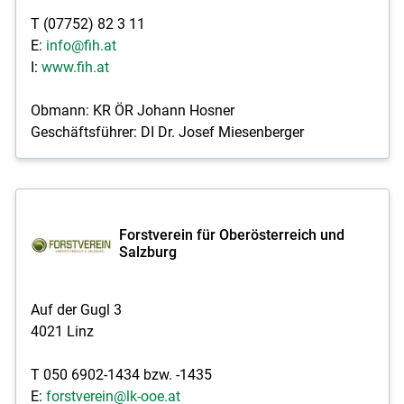
T (07752) 82 3 11
E:
info@fih.at
I:
www.fih.at
Obmann: KR ÖR Johann Hosner
Geschäftsführer: DI Dr. Josef Miesenberger
Forstverein für Oberösterreich und
Salzburg
Auf der Gugl 3
4021 Linz
T 050 6902-1434 bzw. -1435
E:
forstverein@lk-ooe.at