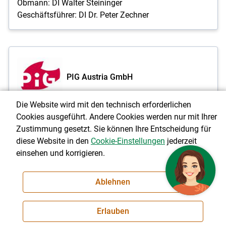
Obmann: DI Walter Steininger
Geschäftsführer: DI Dr. Peter Zechner
PIG Austria GmbH
Die Website wird mit den technisch erforderlichen
Waldstraße 4
Cookies ausgeführt. Andere Cookies werden nur mit Ihrer
4641 Steinhaus
Zustimmung gesetzt. Sie können Ihre Entscheidung für
diese Website in den
Cookie-Einstellungen
jederzeit
T 07242/27884-0
einsehen und korrigieren.
E:
office@pig.at
I:
www.pig.at
Ablehnen
Erlauben
Besamungsstation Steinhaus
T 07242/27884-0