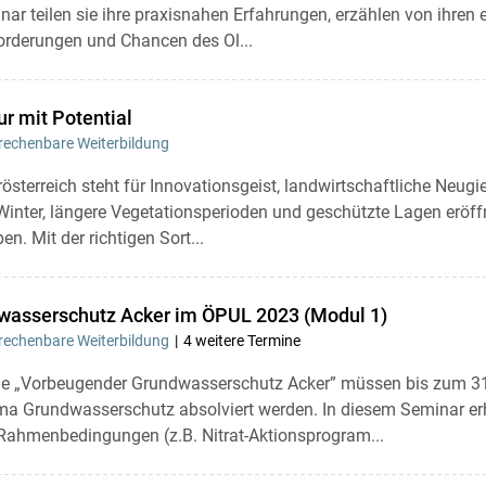
Skip to main content
r teilen sie ihre praxisnahen Erfahrungen, erzählen von ihren e
forderungen und Chancen des Ol...
ur mit Potential
echenbare Weiterbildung
österreich steht für Innovationsgeist, landwirtschaftliche Neug
Winter, längere Vegetationsperioden und geschützte Lagen erö
en. Mit der richtigen Sort...
asserschutz Acker im ÖPUL 2023 (Modul 1)
echenbare Weiterbildung
4 weitere Termine
 „Vorbeugender Grundwasserschutz Acker” müssen bis zum 31
a Grundwasserschutz absolviert werden. In diesem Seminar erha
Rahmenbedingungen (z.B. Nitrat-Aktionsprogram...