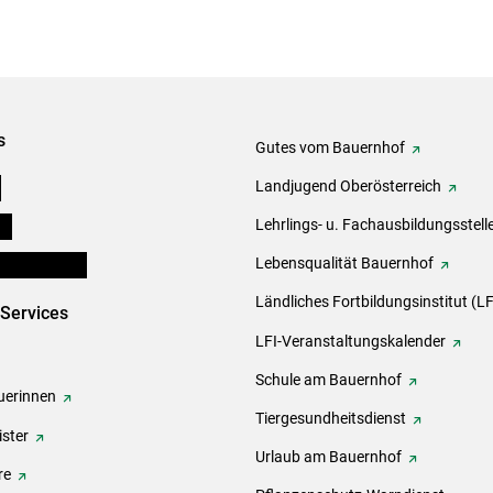
s
Gutes vom Bauernhof
e
Landjugend Oberösterreich
ds
Lehrlings- u. Fachausbildungsstell
en und Partner
Lebensqualität Bauernhof
Ländliches Fortbildungsinstitut (LF
-Services
LFI-Veranstaltungskalender
Schule am Bauernhof
erinnen
Tiergesundheitsdienst
ster
Urlaub am Bauernhof
re