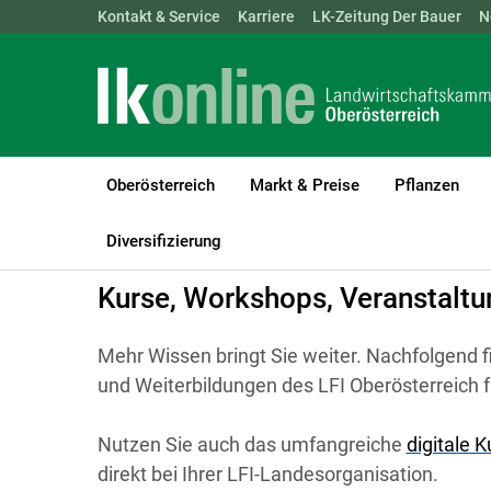
Landwirtschaftskammern:
Kontakt & Service
Karriere
ÖSTERREICH
LK-Zeitung Der Bauer
BGLD
KTN
N
Oberösterreich
Markt & Preise
Pflanzen
LK Oberösterreich
Bildung
Kurse, Workshops, Veranstaltunge
Diversifizierung
Kurse, Workshops, Veranstalt
Mehr Wissen bringt Sie weiter. Nachfolgend f
und Weiterbildungen des LFI Oberösterreich f
Nutzen Sie auch das umfangreiche
digitale 
direkt bei Ihrer LFI-Landesorganisation.