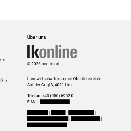
Über uns
e
© 2026 ooe.lko.at
Landwirtschaftskammer Oberösterreich
I)
Auf der Gugl 3, 4021 Linz
Telefon: +43 (050) 6902 0
E-Mail:
office@lk-ooe.at
Impressum
|
Kontakt
|
Gewinnspiele
|
Datenschutzerklärung
|
Barrierefreiheit
|
Cookie-Einstellungen