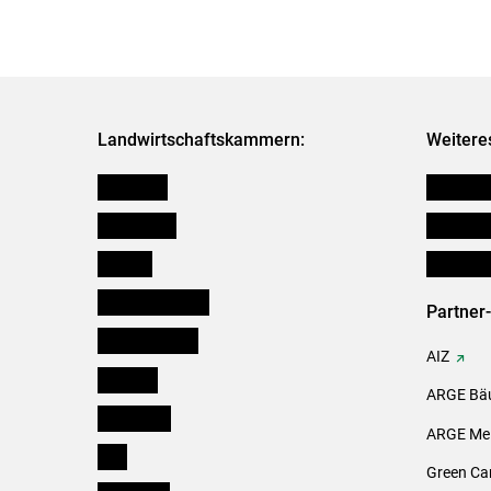
Landwirtschaftskammern:
Weitere
Österreich
Verbänd
Burgenland
Downloa
Kärnten
Initiativ
Niederösterreich
Partner
Oberösterreich
AIZ
Salzburg
ARGE Bäu
Steiermark
ARGE Mei
Tirol
Green Ca