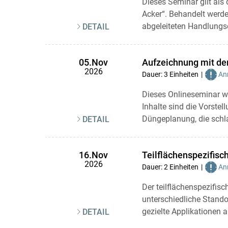
Dieses Seminar gilt al
Acker“. Behandelt werde
abgeleiteten Handlung
DETAIL
Aufzeichnung mit d
05.Nov
2026
Dauer: 3 Einheiten
Anr
Dieses Onlineseminar w
Inhalte sind die Vorst
Düngeplanung, die schl
DETAIL
Teilflächenspezifisc
16.Nov
2026
Dauer: 2 Einheiten
Anr
Der teilflächenspezifis
unterschiedliche Stand
gezielte Applikationen 
DETAIL