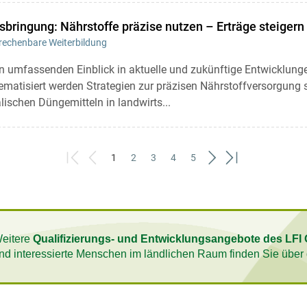
bringung: Nährstoffe präzise nutzen – Erträge steigern
echenbare Weiterbildung
n umfassenden Einblick in aktuelle und zukünftige Entwicklunge
ematisiert werden Strategien zur präzisen Nährstoffversorgung
ischen Düngemitteln in landwirts...
1
2
3
4
5
First
Previous
(current)
Next
Last
eitere
Qualifizierungs- und Entwicklungsangebote des LFI 
nd interessierte Menschen im ländlichen Raum finden Sie über