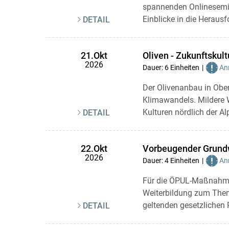
spannenden Onlinesemina
Einblicke in die Heraus
DETAIL
Oliven - Zukunftskult
21.Okt
2026
Dauer: 6 Einheiten
Anr
Der Olivenanbau in Ober
Klimawandels. Mildere 
Kulturen nördlich der Alp
DETAIL
Vorbeugender Grundw
22.Okt
2026
Dauer: 4 Einheiten
Anr
Für die ÖPUL-Maßnahme
Weiterbildung zum Them
geltenden gesetzlichen 
DETAIL