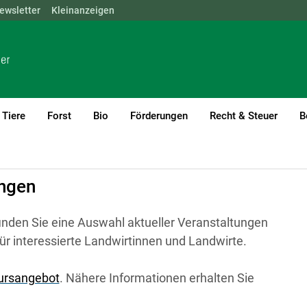
ewsletter
NÖ
OÖ
Kleinanzeigen
SBG
STMK
TIROL
VBG
WIEN
Tiere
Forst
Bio
Förderungen
Recht & Steuer
B
n
ungen
inden Sie eine Auswahl aktueller Veranstaltungen
ür interessierte Landwirtinnen und Landwirte.
Kursangebot
. Nähere Informationen erhalten Sie