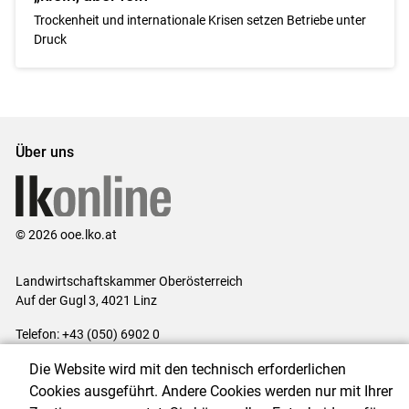
Trockenheit und internationale Krisen setzen Betriebe unter
Druck
Über uns
© 2026 ooe.lko.at
Landwirtschaftskammer Oberösterreich
Auf der Gugl 3, 4021 Linz
Telefon: +43 (050) 6902 0
E-Mail:
office@lk-ooe.at
Die Website wird mit den technisch erforderlichen
Impressum
|
Kontakt
|
Gewinnspiele
|
Datenschutzerklärung
|
Cookies ausgeführt. Andere Cookies werden nur mit Ihrer
Barrierefreiheit
|
Cookie-Einstellungen