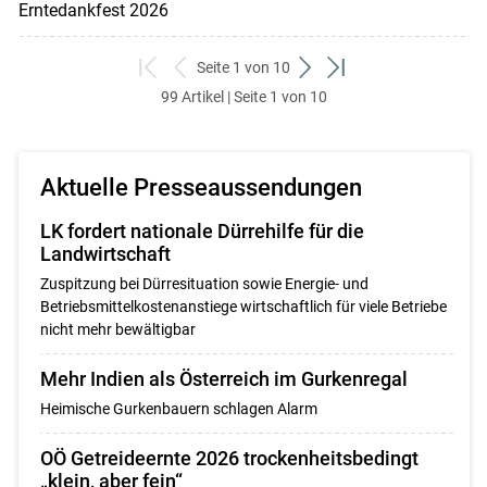
Erntedankfest 2026
Seite 1 von 10
zum
zurück
weiter
zum
99 Artikel | Seite 1 von 10
ersten
zum
zum
letzten
Set
vorigen
nächsten
Set
Set
Set
Aktuelle Presseaussendungen
LK fordert nationale Dürrehilfe für die
Landwirtschaft
Zuspitzung bei Dürresituation sowie Energie- und
Betriebsmittelkostenanstiege wirtschaftlich für viele Betriebe
nicht mehr bewältigbar
Mehr Indien als Österreich im Gurkenregal
Heimische Gurkenbauern schlagen Alarm
OÖ Getreideernte 2026 trockenheitsbedingt
„klein, aber fein“