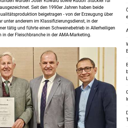
rkunden wurden Josef Kowald sowie Rudolf Stückler für
or ausgezeichnet. Seit den 1990er Jahren haben beide
Ö
ualitätsproduktion beigetragen - von der Erzeugung über
e
 unter anderem im Klassifizierungsdienst, in der
Skip to main content
r tätig und führte einen Schweinebetrieb in Allerheiligen
A
en in der Fleischbranche in der AMA-Marketing.
W
B
B
G
I
T