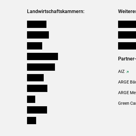
Landwirtschaftskammern:
Weitere
Österreich
Verbänd
Burgenland
Downloa
Kärnten
Initiativ
Niederösterreich
Partner
Oberösterreich
AIZ
Salzburg
ARGE Bäu
Steiermark
ARGE Mei
Tirol
Green Ca
Vorarlberg
Wien