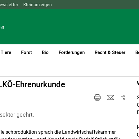
ewsletter
NÖ
OÖ
Kleinanzeigen
SBG
STMK
TIROL
VBG
WIEN
Tiere
Forst
Bio
Förderungen
Recht & Steuer
B
 LKÖ-Ehrenurkunde
S
D
sektor geehrt.
H
leischproduktion sprach die Landwirtschaftskammer