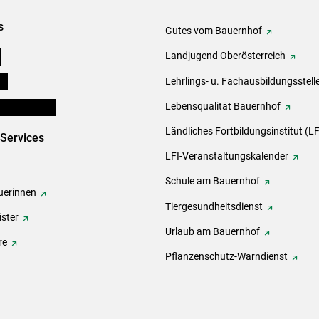
s
Gutes vom Bauernhof
e
Landjugend Oberösterreich
ds
Lehrlings- u. Fachausbildungsstell
en und Partner
Lebensqualität Bauernhof
Ländliches Fortbildungsinstitut (LF
-Services
LFI-Veranstaltungskalender
Schule am Bauernhof
erinnen
Tiergesundheitsdienst
ster
Urlaub am Bauernhof
re
Pflanzenschutz-Warndienst