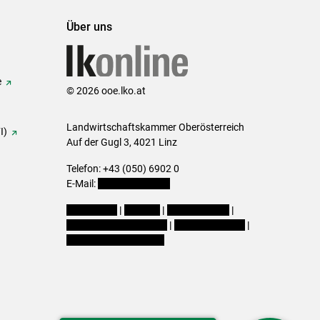
Über uns
e
© 2026 ooe.lko.at
Landwirtschaftskammer Oberösterreich
I)
Auf der Gugl 3, 4021 Linz
Telefon: +43 (050) 6902 0
E-Mail:
office@lk-ooe.at
Impressum
|
Kontakt
|
Gewinnspiele
|
Datenschutzerklärung
|
Barrierefreiheit
|
Cookie-Einstellungen