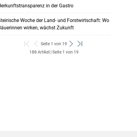
erkunftstransparenz in der Gastro
teirische Woche der Land- und Forstwirtschaft: Wo
Bäuerinnen wirken, wächst Zukunft
Seite 1 von 19
zum
zurück
weiter
zum
188 Artikel | Seite 1 von 19
ersten
zum
zum
letzten
Set
vorigen
nächsten
Set
Set
Set