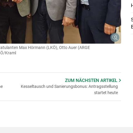
H
S
n Gratulanten Max Hörmann (LKÖ), Otto Auer (ARGE
KÖ/Kraml
ZUM NÄCHSTEN
ARTIKEL
he
Kesseltausch und Sanierungsbonus: Antragsstellung
startet heute