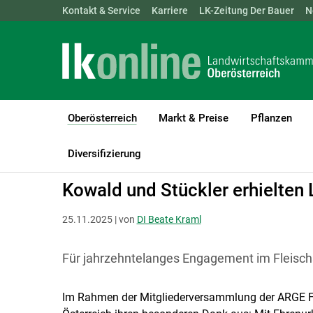
Landwirtschaftskammern:
Kontakt & Service
Karriere
ÖSTERREICH
LK-Zeitung Der Bauer
BGLD
KTN
N
Oberösterreich
Markt & Preise
Pflanzen
(current)1
LK Oberösterreich
Oberösterreich
Diversifizierung
Kowald und Stückler erhielten
25.11.2025 | von
DI Beate Kraml
Für jahrzehntelanges Engagement im Fleisch
Im Rahmen der Mitgliederversammlung der ARGE F