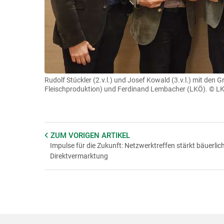
Rudolf Stückler (2.v.l.) und Josef Kowald (3.v.l.) mit de
Fleischproduktion) und Ferdinand Lembacher (LKÖ).
© L
ZUM VORIGEN
ARTIKEL
Impulse für die Zukunft: Netzwerktreffen stärkt bäuerlic
Direktvermarktung