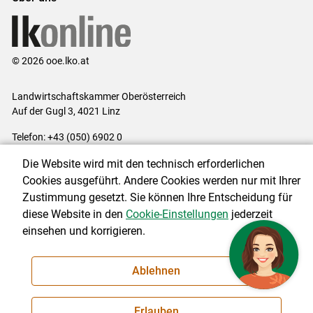
© 2026 ooe.lko.at
Landwirtschaftskammer Oberösterreich
Auf der Gugl 3, 4021 Linz
Telefon: +43 (050) 6902 0
E-Mail:
office@lk-ooe.at
Die Website wird mit den technisch erforderlichen
Impressum
|
Kontakt
|
Gewinnspiele
|
Datenschutzerklärung
|
Cookies ausgeführt. Andere Cookies werden nur mit Ihrer
Barrierefreiheit
|
Cookie-Einstellungen
Zustimmung gesetzt. Sie können Ihre Entscheidung für
diese Website in den
Cookie-Einstellungen
jederzeit
einsehen und korrigieren.
NEWSLETTER
Ablehnen
Erlauben