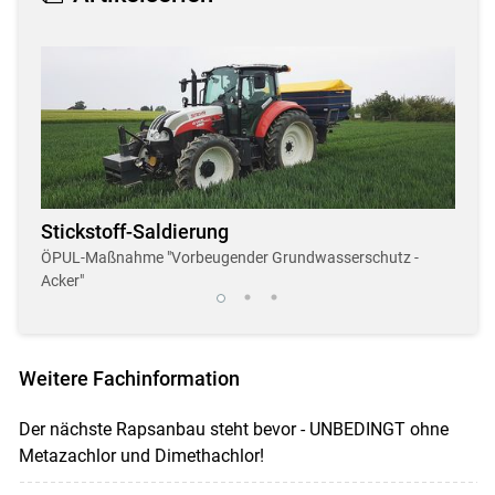
Stickstoff-Saldierung
Dro
r
ÖPUL-Maßnahme "Vorbeugender Grundwasserschutz -
Neue,
Acker"
Weitere Fachinformation
Der nächste Rapsanbau steht bevor - UNBEDINGT ohne
Metazachlor und Dimethachlor!