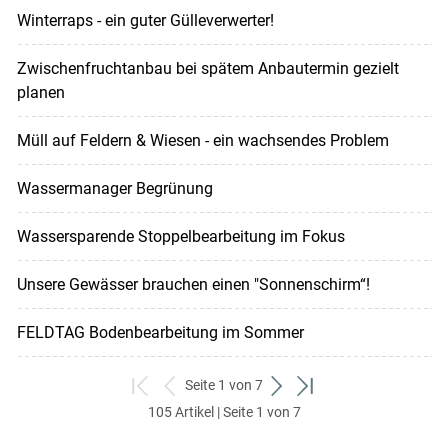
Winterraps - ein guter Gülleverwerter!
Zwischenfruchtanbau bei spätem Anbautermin gezielt
planen
Müll auf Feldern & Wiesen - ein wachsendes Problem
Wassermanager Begrünung
Wassersparende Stoppelbearbeitung im Fokus
Unsere Gewässer brauchen einen "Sonnenschirm“!
FELDTAG Bodenbearbeitung im Sommer
Seite 1 von 7
zum
zurück
weiter
zum
105 Artikel | Seite 1 von 7
ersten
zum
zum
letzten
Set
vorigen
nächsten
Set