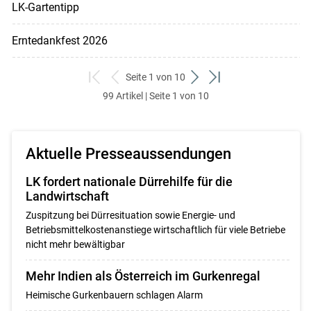
LK-Gartentipp
Erntedankfest 2026
Seite 1 von 10
zum
zurück
weiter
zum
99 Artikel | Seite 1 von 10
ersten
zum
zum
letzten
Set
vorigen
nächsten
Set
Set
Set
Aktuelle Presseaussendungen
LK fordert nationale Dürrehilfe für die
Landwirtschaft
Zuspitzung bei Dürresituation sowie Energie- und
Betriebsmittelkostenanstiege wirtschaftlich für viele Betriebe
nicht mehr bewältigbar
Mehr Indien als Österreich im Gurkenregal
Heimische Gurkenbauern schlagen Alarm