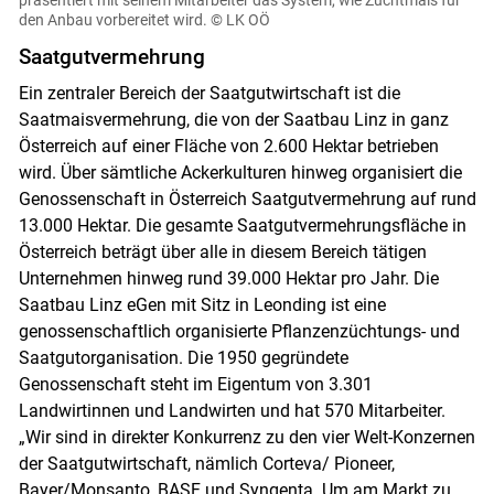
präsentiert mit seinem Mitarbeiter das System, wie Zuchtmais für
den Anbau vorbereitet wird.
© LK OÖ
Saatgutvermehrung
Ein zentraler Bereich der Saatgutwirtschaft ist die
Saatmaisvermehrung, die von der Saatbau Linz in ganz
Österreich auf einer Fläche von 2.600 Hektar betrieben
wird. Über sämtliche Ackerkulturen hinweg organisiert die
Genossenschaft in Österreich Saatgutvermehrung auf rund
13.000 Hektar. Die gesamte Saatgutvermehrungsfläche in
Österreich beträgt über alle in diesem Bereich tätigen
Unternehmen hinweg rund 39.000 Hektar pro Jahr. Die
Saatbau Linz eGen mit Sitz in Leonding ist eine
genossenschaftlich organisierte Pflanzenzüchtungs- und
Saatgutorganisation. Die 1950 gegründete
Genossenschaft steht im Eigentum von 3.301
Landwirtinnen und Landwirten und hat 570 Mitarbeiter.
„Wir sind in direkter Konkurrenz zu den vier Welt-Konzernen
der Saatgutwirtschaft, nämlich Corteva/ Pioneer,
Bayer/Monsanto, BASF und Syngenta. Um am Markt zu