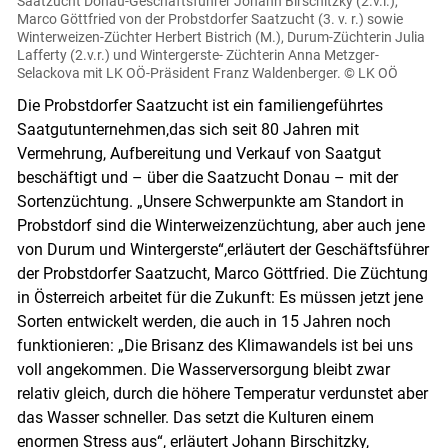
Saatzucht Donau-Geschäftsführer Johann Birschitzky (2.v.l.),
Marco Göttfried von der Probstdorfer Saatzucht (3. v. r.) sowie
Winterweizen-Züchter Herbert Bistrich (M.), Durum-Züchterin Julia
Lafferty (2.v.r.) und Wintergerste- Züchterin Anna Metzger-
Selackova mit LK OÖ-Präsident Franz Waldenberger.
© LK OÖ
Die Probstdorfer Saatzucht ist ein familiengeführtes
Saatgutunternehmen,das sich seit 80 Jahren mit
Vermehrung, Aufbereitung und Verkauf von Saatgut
beschäftigt und – über die Saatzucht Donau – mit der
Sortenzüchtung. „Unsere Schwerpunkte am Standort in
Probstdorf sind die Winterweizenzüchtung, aber auch jene
von Durum und Wintergerste“,erläutert der Geschäftsführer
der Probstdorfer Saatzucht, Marco Göttfried. Die Züchtung
in Österreich arbeitet für die Zukunft: Es müssen jetzt jene
Sorten entwickelt werden, die auch in 15 Jahren noch
funktionieren: „Die Brisanz des Klimawandels ist bei uns
voll angekommen. Die Wasserversorgung bleibt zwar
relativ gleich, durch die höhere Temperatur verdunstet aber
das Wasser schneller. Das setzt die Kulturen einem
enormen Stress aus“, erläutert Johann Birschitzky,