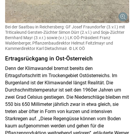
Bei der Saatbau in Reichersberg: GF Josef Fraundorfer (3.v.l.) mit
Triticaleund Gersten-Züchter Simon Dürr (2.v.l.) und Soja-Züchter
Bernhard Mayr (3.v.r.) sowie (v.r.) LK OÖ-Präsident Franz
Waldenberger, Pflanzenbaudirektor Helmut Feitzlmayr und
Kammerdirektor Karl Dietachmair.
© LK OÖ
Ertragsrückgang in Ost-Österreich
Denn der Klimawandel bremst bereits den
Ertragsfortschritt im Trockengebiet Ostösterreichs. Im
Burgenland ist der Klimawandel längst Realität. Die
Durchschnittstemperatur ist seit den 1960er Jahren um
zwei Grad Celsius gestiegen. Die Niederschläge bleiben mit
550 bis 650 Millimeter jährlich zwar in etwa gleich, sie
treten aber öfter in Form von kurzen und intensiven
Starkregen auf. „Diese Regengüsse können vom Boden
kaum aufgenommen werden und gehen für die
Pflanzenproduktion weitgehend verloren“, erläuterte Werner