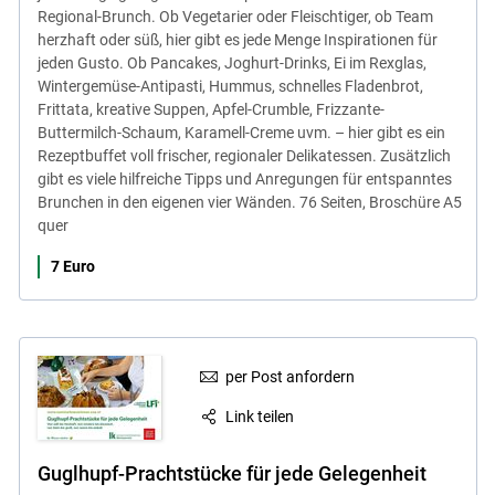
Regional-Brunch. Ob Vegetarier oder Fleischtiger, ob Team
herzhaft oder süß, hier gibt es jede Menge Inspirationen für
jeden Gusto. Ob Pancakes, Joghurt-Drinks, Ei im Rexglas,
Wintergemüse-Antipasti, Hummus, schnelles Fladenbrot,
Frittata, kreative Suppen, Apfel-Crumble, Frizzante-
Buttermilch-Schaum, Karamell-Creme uvm. – hier gibt es ein
Rezeptbuffet voll frischer, regionaler Delikatessen. Zusätzlich
gibt es viele hilfreiche Tipps und Anregungen für entspanntes
Brunchen in den eigenen vier Wänden. 76 Seiten, Broschüre A5
quer
7 Euro
per Post anfordern
Link teilen
Guglhupf-Prachtstücke für jede Gelegenheit