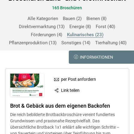
165 Broschüren
Alle Kategorien
Bauen
2
Bienen
8
Direktvermarktung
13
Energie
8
Forst
40
Förderungen
4
Kulinarisches
23
Pflanzenproduktion
13
Sonstiges
14
Tierhaltung
40
INFORMATIONEN
per Post anfordern
Link teilen
Brot & Gebäck aus dem eigenen Backofen
Die reich bebilderte Brotbackbroschüre vereint fundiertes
Grundwissen und praxisnahe Rezeptvielfalt. Das
übersichtliche Brotback 1x1 erklärt alle wichtigen Schritte –
von Sauerteig und Vorteigen über Teigführung bis zum