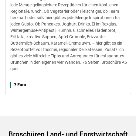
jede Menge gelingsichere Rezeptideen für einen köstlichen
Regional-Brunch. Ob Vegetarier oder Fleischtiger, ob Team
herzhaft oder süß, hier gibt es jede Menge Inspirationen für
jeden Gusto. Ob Pancakes, Joghurt-Drinks, Ei im Rexglas,
Wintergemüse-Antipasti, Hummus, schnelles Fladenbrot,
Frittata, kreative Suppen, Apfel-Crumble, Frizzante-
Buttermilch-Schaum, Karamell-Creme uvm. – hier gibt es ein
Rezeptbuffet voll frischer, regionaler Delikatessen. Zusätzlich
gibt es viele hilfreiche Tipps und Anregungen für entspanntes
Brunchen in den eigenen vier Wänden. 76 Seiten, Broschüre A5
quer
7 Euro
Broschüren Land- und Forstwirtschaft