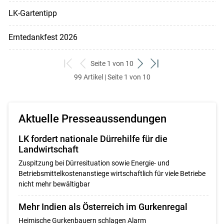
LK-Gartentipp
Erntedankfest 2026
Seite 1 von 10
zum
zurück
weiter
zum
99 Artikel | Seite 1 von 10
ersten
zum
zum
letzten
Set
vorigen
nächsten
Set
Set
Set
Aktuelle Presseaussendungen
LK fordert nationale Dürrehilfe für die
Landwirtschaft
Zuspitzung bei Dürresituation sowie Energie- und
Betriebsmittelkostenanstiege wirtschaftlich für viele Betriebe
nicht mehr bewältigbar
Mehr Indien als Österreich im Gurkenregal
Heimische Gurkenbauern schlagen Alarm