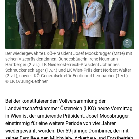
Der wiedergewählte LKÖ-Präsident Josef Moosbrugger (Mitte) mit
seinen Vizepräsident:innen, Bundesbäuerin Irene Neumann-
Hartberger (2.v.r.), LK Niederösterreich-Präsident Johannes
Schmuckenschlager (1.v.r.) und LK Wien-Präsident Norbert Walter
(2.v.l.), sowie LKÖ-Generalsekretär Ferdinand Lembacher (1.v.l.)
© LK Ö/Jung-Leithner
Bei der konstituierenden Vollversammlung der
Landwirtschaftskammer Österreich (LKÖ) heute Vormittag
in Wien ist der amtierende Präsident, Josef Moosbrugger,
einstimmig für eine weitere Periode von vier Jahren
wiedergewählt worden. Der 59-jährige Dornbirner, der mit
seiner Familie einen Milchvieh-, Ackerbau- und Forstbetrieb