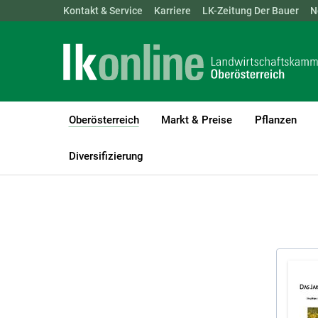
Landwirtschaftskammern:
Kontakt & Service
Karriere
ÖSTERREICH
LK-Zeitung Der Bauer
BGLD
KTN
N
Oberösterreich
Markt & Preise
Pflanzen
(current)1
LK Oberösterreich
Oberösterreich
Publikationen
Broschüren 
Diversifizierung