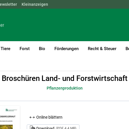
ewsletter
NÖ
OÖ
Kleinanzeigen
SBG
STMK
TIROL
VBG
WIEN
Tiere
Forst
Bio
Förderungen
Recht & Steuer
B
Land- und Forstwirtschaft
Pflanzenproduktion
Broschüren Land- und Forstwirtschaft
Pflanzenproduktion
Online blättern
Download
(PDF 4.4 MB)