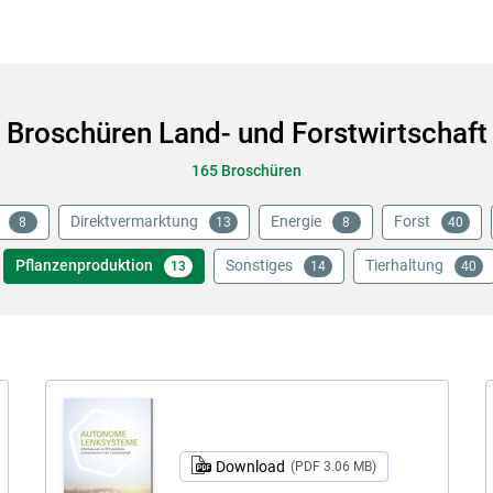
Broschüren Land- und Forstwirtschaft
165 Broschüren
Direktvermarktung
Energie
Forst
8
13
8
40
Skip to main content
Pflanzenproduktion
Sonstiges
Tierhaltung
13
14
40
Download
(PDF 3.06 MB)