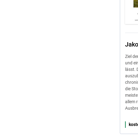
Jako
Ziel d
und ei
lässt.
auszubr
chroni
die St
meisten
allem 
Ausbre
kost