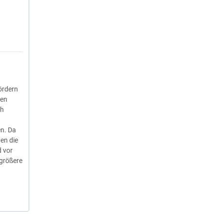
ördern
nen
ch
n. Da
en die
d vor
 größere