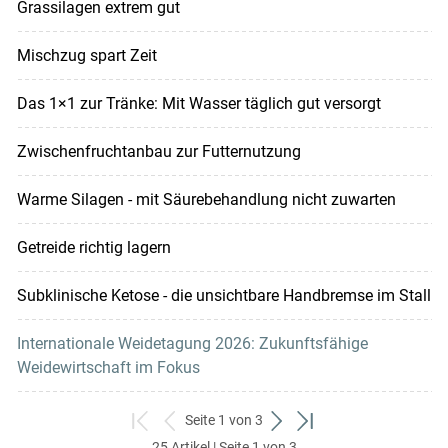
Grassilagen extrem gut
Mischzug spart Zeit
Das 1×1 zur Tränke: Mit Wasser täglich gut versorgt
Zwischenfruchtanbau zur Futternutzung
Warme Silagen - mit Säurebehandlung nicht zuwarten
Getreide richtig lagern
Subklinische Ketose - die unsichtbare Handbremse im Stall
Internationale Weidetagung 2026: Zukunftsfähige
Weidewirtschaft im Fokus
Seite 1 von 3
zum
zurück
weiter
zum
25 Artikel | Seite 1 von 3