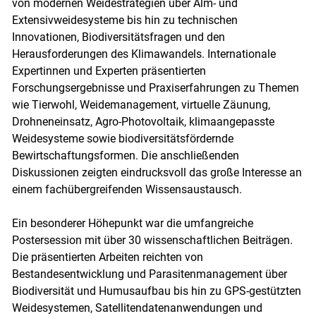
von modernen Weidestrategien über Alm- und
Extensivweidesysteme bis hin zu technischen
Innovationen, Biodiversitätsfragen und den
Herausforderungen des Klimawandels. Internationale
Expertinnen und Experten präsentierten
Forschungsergebnisse und Praxiserfahrungen zu Themen
wie Tierwohl, Weidemanagement, virtuelle Zäunung,
Drohneneinsatz, Agro-Photovoltaik, klimaangepasste
Weidesysteme sowie biodiversitätsfördernde
Bewirtschaftungsformen. Die anschließenden
Skip to main content
Diskussionen zeigten eindrucksvoll das große Interesse an
einem fachübergreifenden Wissensaustausch.
Ein besonderer Höhepunkt war die umfangreiche
Postersession mit über 30 wissenschaftlichen Beiträgen.
Die präsentierten Arbeiten reichten von
Bestandesentwicklung und Parasitenmanagement über
Biodiversität und Humusaufbau bis hin zu GPS-gestützten
Weidesystemen, Satellitendatenanwendungen und