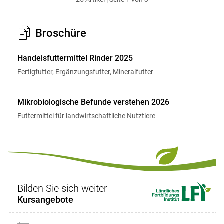
ersten
zum
zum
letzten
Set
vorigen
nächsten
Set
Set
Set
Broschüre
Handelsfuttermittel Rinder 2025
Fertigfutter, Ergänzungsfutter, Mineralfutter
Mikrobiologische Befunde verstehen 2026
Futtermittel für landwirtschaftliche Nutztiere
Bilden Sie sich weiter
Kursangebote