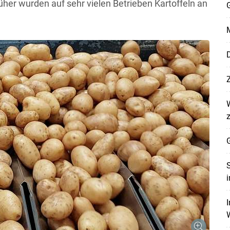
rüher wurden auf sehr vielen Betrieben Kartoffeln an
G
M
D
G
S
i
I