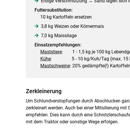
Erdige Verschmutzung → Sand lagert sich 
Futtersubstitution:
10 kg Kartoffeln ersetzen
3,8 kg Weizen oder Körnermais
7,0 kg Maissilage
Einsatzempfehlungen:
Maststiere
: 1 - 1,5 kg je 100 kg Lebendge
Kühe
: 5 - 10 kg/Kuh/Tag (max. 15 
Mastschweine
: 20% gedämpfte(!) Kartoffel
Zerkleinerung
Um Schlundverstopfungen durch Abschlucken ganzer
zerkleinert werden. Auch bei einer Mitsilierung mit 
empfehlen. Dies kann durch eine Schnitzlerschaufel
mit dem Traktor oder sonstige Wege erfolgen.