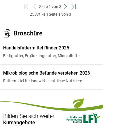
Seite 1 von 3
zum
zurück
weiter
zum
25 Artikel | Seite 1 von 3
ersten
zum
zum
letzten
Set
vorigen
nächsten
Set
Set
Set
Broschüre
Handelsfuttermittel Rinder 2025
Fertigfutter, Ergänzungsfutter, Mineralfutter
Mikrobiologische Befunde verstehen 2026
Futtermittel für landwirtschaftliche Nutztiere
Bilden Sie sich weiter
Kursangebote