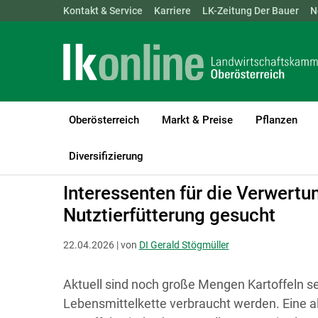
Landwirtschaftskammern:
Kontakt & Service
Karriere
ÖSTERREICH
LK-Zeitung Der Bauer
BGLD
KTN
N
Oberösterreich
Markt & Preise
Pflanzen
LK Oberösterreich
Tiere
Rinder
Fütterung & Futtermittel
Diversifizierung
Interessenten für die Verwertun
Nutztierfütterung gesucht
22.04.2026 | von
DI Gerald Stögmüller
Aktuell sind noch große Mengen Kartoffeln sehr
Lebensmittelkette verbraucht werden. Eine al