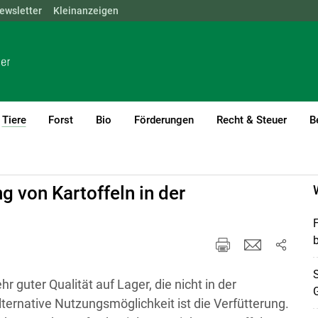
ewsletter
NÖ
OÖ
Kleinanzeigen
SBG
STMK
TIROL
VBG
WIEN
Tiere
Forst
Bio
Förderungen
Recht & Steuer
B
(current)1
g von Kartoffeln in der
F
b
S
 guter Qualität auf Lager, die nicht in der
G
ternative Nutzungsmöglichkeit ist die Verfütterung.