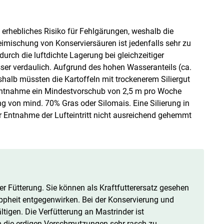
in erhebliches Risiko für Fehlgärungen, weshalb die
Beimischung von Konserviersäuren ist jedenfalls sehr zu
urch die luftdichte Lagerung bei gleichzeitiger
ser verdaulich. Aufgrund des hohen Wasseranteils (ca.
shalb müssten die Kartoffeln mit trockenerem Siliergut
r Entnahme ein Mindestvorschub von 2,5 m pro Woche
ng von mind. 70% Gras oder Silomais. Eine Silierung in
er Entnahme der Lufteintritt nicht ausreichend gehemmt
der Fütterung. Sie können als Kraftfutterersatz gesehen
pheit entgegenwirken. Bei der Konservierung und
tigen. Die Verfütterung an Mastrinder ist
eh die erdigen Verschmutzungen sehr rasch zu