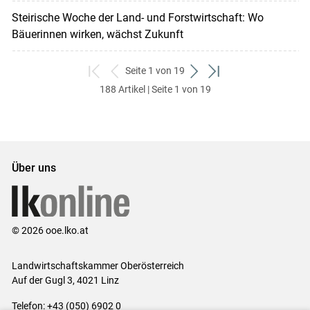
Steirische Woche der Land- und Forstwirtschaft: Wo
Bäuerinnen wirken, wächst Zukunft
Seite 1 von 19
zum
zurück
weiter
zum
188 Artikel | Seite 1 von 19
ersten
zum
zum
letzten
Set
vorigen
nächsten
Set
Set
Set
Über uns
© 2026 ooe.lko.at
Landwirtschaftskammer Oberösterreich
Auf der Gugl 3, 4021 Linz
Telefon: +43 (050) 6902 0