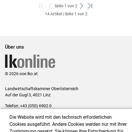
Seite 1 von 2
zum
zurück
weiter
zum
14 Artikel | Seite 1 von 2
ersten
zum
zum
letzten
Set
vorigen
nächsten
Set
Set
Set
Über uns
© 2026 ooe.lko.at
Landwirtschaftskammer Oberösterreich
Auf der Gugl 3, 4021 Linz
Telefon: +43 (050) 6902 0
E-Mail:
office@lk-ooe.at
Die Website wird mit den technisch erforderlichen
Impressum
|
Kontakt
|
Gewinnspiele
|
Datenschutzerklärung
|
Cookies ausgeführt. Andere Cookies werden nur mit Ihrer
Barrierefreiheit
|
Cookie-Einstellungen
Zustimmung gesetzt. Sie können Ihre Entscheidung für