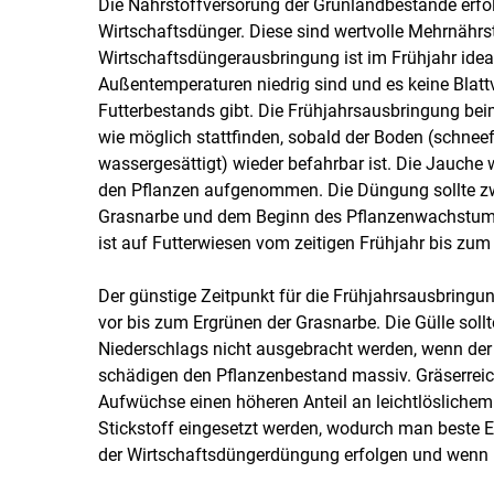
Die Nährstoffversorung der Grünlandbestände erfo
Wirtschaftsdünger. Diese sind wertvolle Mehrnährs
Wirtschaftsdüngerausbringung ist im Frühjahr ideal
Außentemperaturen niedrig sind und es keine Blat
Futterbestands gibt. Die Frühjahrsausbringung beim
wie möglich stattfinden, sobald der Boden (schneefre
wassergesättigt) wieder befahrbar ist. Die Jauche 
den Pflanzen aufgenommen. Die Düngung sollte z
Grasnarbe und dem Beginn des Pflanzenwachstums 
ist auf Futterwiesen vom zeitigen Frühjahr bis zu
Der günstige Zeitpunkt für die Frühjahrsausbringun
vor bis zum Ergrünen der Grasnarbe. Die Gülle soll
Niederschlags nicht ausgebracht werden, wenn der
schädigen den Pflanzenbestand massiv. Gräserreic
Aufwüchse einen höheren Anteil an leichtlöslichem 
Stickstoff eingesetzt werden, wodurch man beste Er
der Wirtschaftsdüngerdüngung erfolgen und wenn B