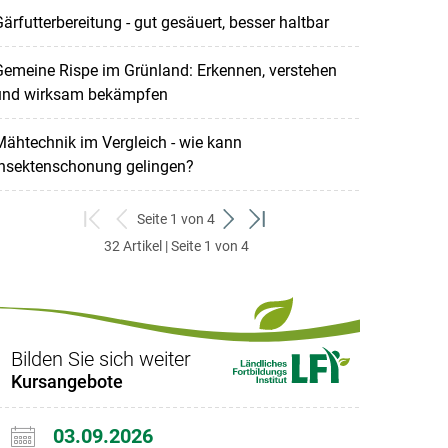
ärfutterbereitung - gut gesäuert, besser haltbar
emeine Rispe im Grünland: Erkennen, verstehen
und wirksam bekämpfen
ähtechnik im Vergleich - wie kann
Insektenschonung gelingen?
Seite 1 von 4
zum
zurück
weiter
zum
32 Artikel | Seite 1 von 4
ersten
zum
zum
letzten
Set
vorigen
nächsten
Set
Set
Set
Bilden Sie sich weiter
Kursangebote
03.09.2026