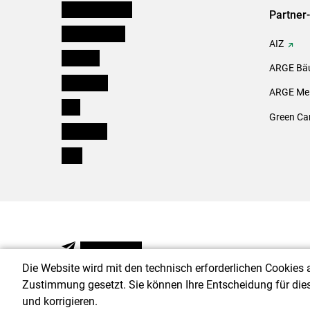
Niederösterreich
Partner
Oberösterreich
AIZ
Salzburg
ARGE Bäu
Steiermark
ARGE Mei
Tirol
Green Ca
Vorarlberg
Wien
NEWSLETTER
Die Website wird mit den technisch erforderlichen Cookies 
Zustimmung gesetzt. Sie können Ihre Entscheidung für die
und korrigieren.