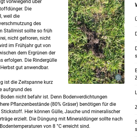
lgt vorwiegend über
toffdünger. Die
, weil die
tverschmutzung des
 Stallmist sollte so früh
D
i, nicht gefroren, nicht
wird im Frühjahr gut von
D
Skip to main content
wischen dem Ergrünen der
s
erfolgen. Die Rindergülle
m Herbst gut anwendbar.
E
Z
g ist die Zeitspanne kurz
te aufgrund des
 Boden nicht befahr ist. Denn Bodenverdichtungen
here Pflanzenbestände (80% Gräser) benötigen für die
Stickstoff. Hier können Gülle, Jauche und mineralischer
träge erzielt. Die Düngung mit Mineraldünger sollte nach
odentemperaturen von 8 °C erreicht sind.