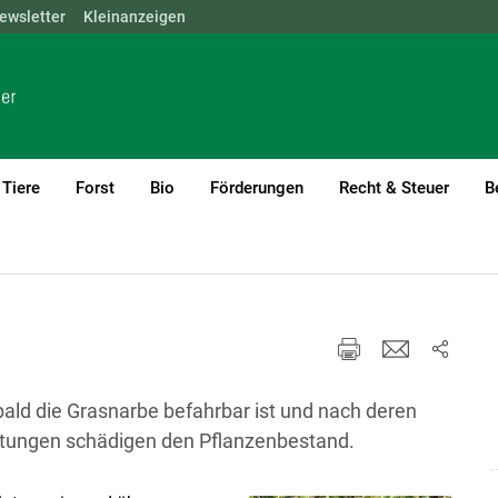
ewsletter
NÖ
OÖ
Kleinanzeigen
SBG
STMK
TIROL
VBG
WIEN
Tiere
Forst
Bio
Förderungen
Recht & Steuer
B
rent)1
bald die Grasnarbe befahrbar ist und nach deren
tungen schädigen den Pflanzenbestand.