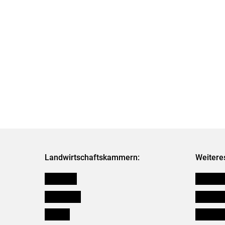
Landwirtschaftskammern:
Weitere
Österreich
Verbänd
Burgenland
Downloa
Kärnten
Initiativ