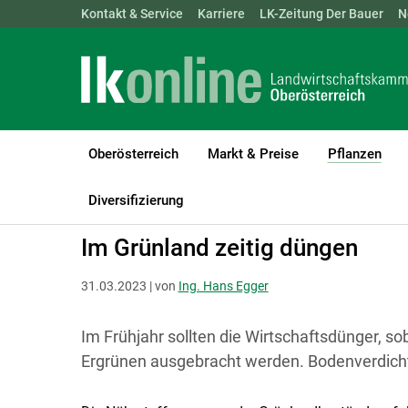
Landwirtschaftskammern:
Kontakt & Service
Karriere
ÖSTERREICH
LK-Zeitung Der Bauer
BGLD
KTN
N
Oberösterreich
Markt & Preise
Pflanzen
(cur
LK Oberösterreich
Pflanzen
Grünland & Futterbau
Diversifizierung
Im Grünland zeitig düngen
31.03.2023 | von
Ing. Hans Egger
Im Frühjahr sollten die Wirtschaftsdünger, so
Ergrünen ausgebracht werden. Bodenverdich