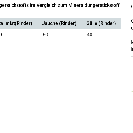
erstickstoffs im Vergleich zum Mineraldüngerstickstoff
G
G
tallmist(Rinder)
Jauche (Rinder)
Gülle (Rinder)
0
80
40
M