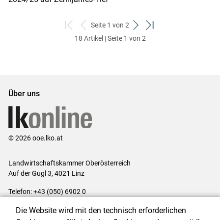
Seite 1 von 2
zum
zurück
weiter
zum
18 Artikel | Seite 1 von 2
ersten
zum
zum
letzten
Set
vorigen
nächsten
Set
Set
Set
Über uns
© 2026 ooe.lko.at
Landwirtschaftskammer Oberösterreich
Auf der Gugl 3, 4021 Linz
Telefon: +43 (050) 6902 0
E-Mail:
office@lk-ooe.at
Die Website wird mit den technisch erforderlichen