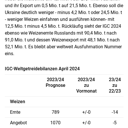
und ihr Export um 0,5 Mio. t auf 21,5 Mio. t. Ebenso soll die
Ukraine deutlich weniger - minus 4,2 Mio. t oder 24,5 Mio. t
- weniger Weizen einfahren und ausführen können- mit
12,5 Mio. t minus 4,5 Mio. t. Rückläufig sieht der IGC 2024
ebenso wie Weizenernte Russlands mit 90,4 Mio. t nach
91,0 Mio. t und dessen Weizenexport mit 48,1 Mio. t nach
52,1 Mio. t. Es bleibt aber weltweit Ausfuhrnation Nummer
eins.
IGC-Weltgetreidebilanzen April 2024
2023/24
2023/24
23/24
Prognose
zu
zu
Vormonat
22/23
Weizen
Ernte
789
+/-0
-14
Angebot
1070
+/-0
-5