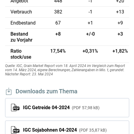
Angebot
448
-1
+20
Verbrauch
382
-1
+13
Endbestand
67
+1
+9
Bestand
+8
+/-0
+3
zu Vorjahr
Ratio
17,54%
+0,31%
+1,82%
stock/use
Quelle: IGC, Grain Market Report vom 18. April 2024 im Vergleich zum Report
vom 14. März 2024, eigene Berechnungen, Zahlenangaben in Mio. t, gerundet.
Nächster Report: 23. Mai 2024
Downloads zum Thema
IGC Getreide 04-2024
PDF
57,98 kB
IGC Sojabohnen 04-2024
PDF
35,87 kB