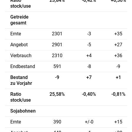
Ratio
23,84%
-0,42%
+0,30%
stock/use
Getreide
gesamt
Ernte
2301
-3
+35
Angebot
2901
-5
+27
Verbrauch
2310
+4
+36
Endbestand
591
-8
-9
Bestand
-9
+7
+1
zu Vorjahr
Ratio
25,58%
-0,40%
-0,81%
stock/use
Sojabohnen
Ernte
390
+/-0
+15