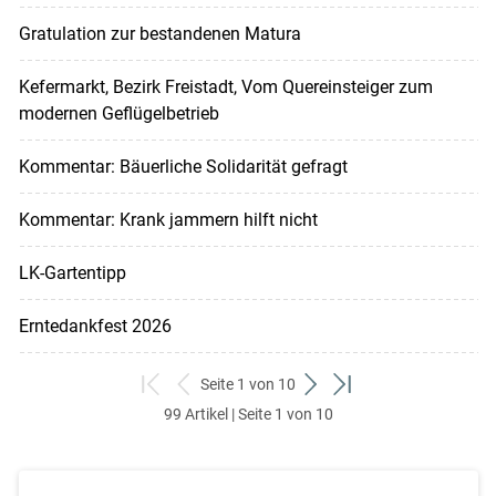
Gratulation zur bestandenen Matura
Kefermarkt, Bezirk Freistadt, Vom Quereinsteiger zum
modernen Geflügelbetrieb
Kommentar: Bäuerliche Solidarität gefragt
Kommentar: Krank jammern hilft nicht
LK-Gartentipp
Erntedankfest 2026
Seite 1 von 10
zum
zurück
weiter
zum
99 Artikel | Seite 1 von 10
ersten
zum
zum
letzten
Set
vorigen
nächsten
Set
Set
Set