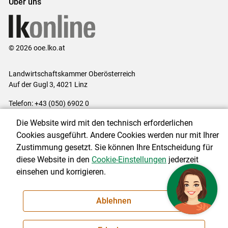
Über uns
© 2026 ooe.lko.at
Landwirtschaftskammer Oberösterreich
Auf der Gugl 3, 4021 Linz
Telefon: +43 (050) 6902 0
E-Mail:
office@lk-ooe.at
Die Website wird mit den technisch erforderlichen
Impressum
|
Kontakt
|
Gewinnspiele
|
Datenschutzerklärung
|
Cookies ausgeführt. Andere Cookies werden nur mit Ihrer
Barrierefreiheit
|
Cookie-Einstellungen
Zustimmung gesetzt. Sie können Ihre Entscheidung für
diese Website in den
Cookie-Einstellungen
jederzeit
einsehen und korrigieren.
NEWSLETTER
Ablehnen