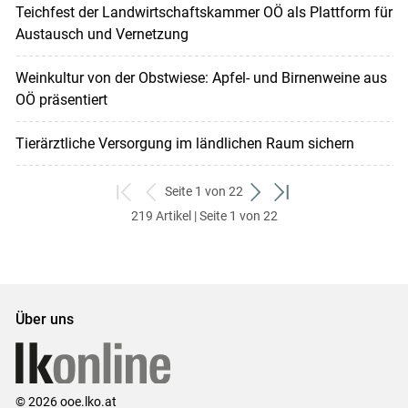
Teichfest der Landwirtschaftskammer OÖ als Plattform für
Austausch und Vernetzung
Weinkultur von der Obstwiese: Apfel- und Birnenweine aus
OÖ präsentiert
Tierärztliche Versorgung im ländlichen Raum sichern
Seite 1 von 22
zum
zurück
weiter
zum
219 Artikel | Seite 1 von 22
ersten
zum
zum
letzten
Set
vorigen
nächsten
Set
Set
Set
Über uns
© 2026 ooe.lko.at