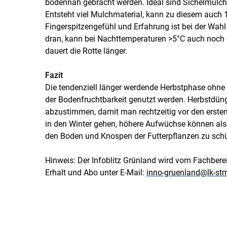
bodennah gebracht werden. Ideal sind Sichelmulch
Entsteht viel Mulchmaterial, kann zu diesem auch 
Fingerspitzengefühl und Erfahrung ist bei der Wahl 
dran, kann bei Nachttemperaturen >5°C auch noch e
dauert die Rotte länger.
Fazit
Die tendenziell länger werdende Herbstphase ohne 
der Bodenfruchtbarkeit genutzt werden. Herbstdün
abzustimmen, damit man rechtzeitig vor den ersten 
in den Winter gehen, höhere Aufwüchse können al
den Boden und Knospen der Futterpflanzen zu sch
Hinweis: Der Infoblitz Grünland wird vom Fachbere
Erhalt und Abo unter E-Mail:
inno-gruenland@lk-stm