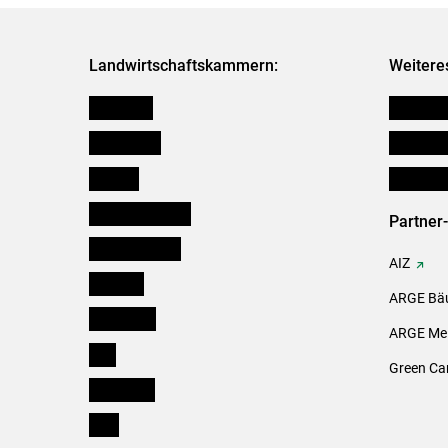
Landwirtschaftskammern:
Weitere
Österreich
Verbänd
Burgenland
Downloa
Kärnten
Initiativ
Niederösterreich
Partner
Oberösterreich
AIZ
Salzburg
ARGE Bäu
Steiermark
ARGE Mei
Tirol
Green Ca
Vorarlberg
Wien