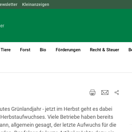
ewsletter
NÖ
OÖ
Kleinanzeigen
SBG
STMK
TIROL
VBG
WIEN
Tiere
Forst
Bio
Förderungen
Recht & Steuer
B
rent)1
utes Grünlandjahr - jetzt im Herbst geht es dabei
erbstaufwuchses. Viele Betriebe haben bereits
ann, allgemein gesagt, der letzte Aufwuchs für die