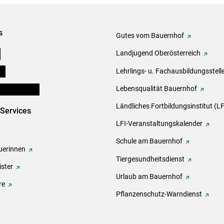
s
Gutes vom Bauernhof
e
Landjugend Oberösterreich
ds
Lehrlings- u. Fachausbildungsstell
en und Partner
Lebensqualität Bauernhof
Ländliches Fortbildungsinstitut (LF
-Services
LFI-Veranstaltungskalender
Schule am Bauernhof
erinnen
Tiergesundheitsdienst
ster
Urlaub am Bauernhof
re
Pflanzenschutz-Warndienst