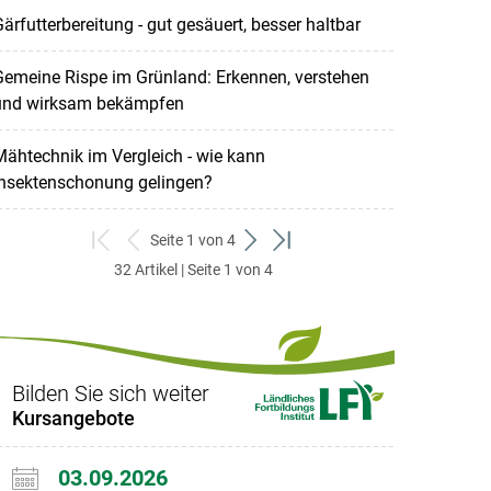
ärfutterbereitung - gut gesäuert, besser haltbar
emeine Rispe im Grünland: Erkennen, verstehen
und wirksam bekämpfen
ähtechnik im Vergleich - wie kann
Insektenschonung gelingen?
Seite 1 von 4
zum
zurück
weiter
zum
32 Artikel | Seite 1 von 4
ersten
zum
zum
letzten
Set
vorigen
nächsten
Set
Set
Set
Bilden Sie sich weiter
Kursangebote
03.09.2026