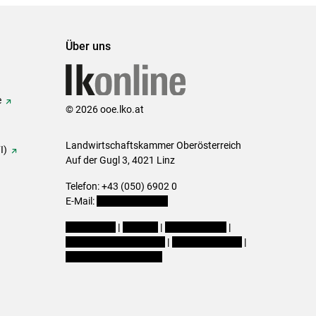
Über uns
e
© 2026 ooe.lko.at
Landwirtschaftskammer Oberösterreich
I)
Auf der Gugl 3, 4021 Linz
Telefon: +43 (050) 6902 0
E-Mail:
office@lk-ooe.at
Impressum
|
Kontakt
|
Gewinnspiele
|
Datenschutzerklärung
|
Barrierefreiheit
|
Cookie-Einstellungen