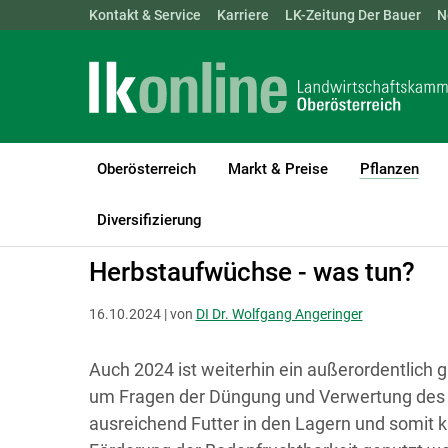
Landwirtschaftskammern:
Kontakt & Service
Karriere
ÖSTERREICH
LK-Zeitung Der Bauer
BGLD
KTN
N
Oberösterreich
Markt & Preise
Pflanzen
(cur
LK Oberösterreich
Pflanzen
Grünland & Futterbau
Diversifizierung
Herbstaufwüchse - was tun?
16.10.2024 | von
DI Dr. Wolfgang Angeringer
Auch 2024 ist weiterhin ein außerordentlich g
um Fragen der Düngung und Verwertung des H
ausreichend Futter in den Lagern und somit k