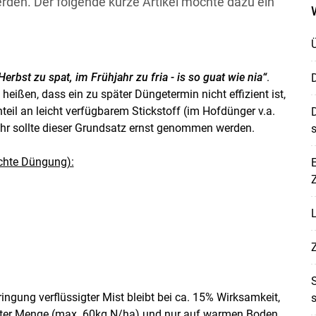
rden. Der folgende kurze Artikel möchte dazu ein
Herbst zu spat, im Frühjahr zu fria - is so guat wie nia“
.
D
 heißen, dass ein zu später Düngetermin nicht effizient ist,
Anteil an leicht verfügbarem Stickstoff (im Hofdünger v.a.
D
hr sollte dieser Grundsatz ernst genommen werden.
s
echte Düngung):
E
Z
ingung verflüssigter Mist bleibt bei ca. 15% Wirksamkeit,
Skip to main content
ierter Menge (max. 60kg N/ha) und nur auf warmen Boden