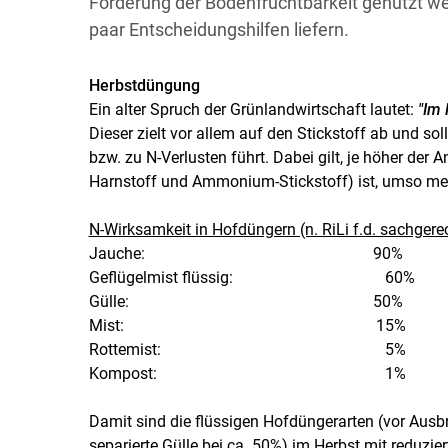
Förderung der Bodenfruchtbarkeit genutzt we
paar Entscheidungshilfen liefern.
Herbstdüngung
Ein alter Spruch der Grünlandwirtschaft lautet:
"Im 
Dieser zielt vor allem auf den Stickstoff ab und soll
bzw. zu N-Verlusten führt. Dabei gilt, je höher der 
Harnstoff und Ammonium-Stickstoff) ist, umso me
N-Wirksamkeit in Hofdüngern (n. RiLi f.d. sachger
Jauche: 90%
Geflügelmist flüssig: 60%
Gülle: 50%
Mist: 15%
Rottemist: 5%
Kompost: 1%
Damit sind die flüssigen Hofdüngerarten (vor Ausbr
separierte Gülle bei ca. 50%) im Herbst mit reduz