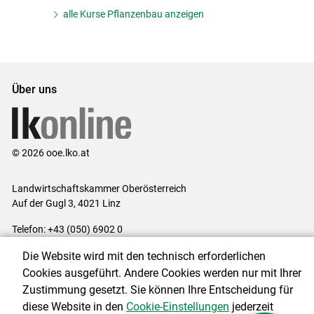
alle Kurse Pflanzenbau anzeigen
Über uns
© 2026 ooe.lko.at
Landwirtschaftskammer Oberösterreich
Auf der Gugl 3, 4021 Linz
Telefon: +43 (050) 6902 0
E-Mail:
office@lk-ooe.at
Die Website wird mit den technisch erforderlichen
Impressum
|
Kontakt
|
Gewinnspiele
|
Datenschutzerklärung
|
Cookies ausgeführt. Andere Cookies werden nur mit Ihrer
Barrierefreiheit
|
Cookie-Einstellungen
Zustimmung gesetzt. Sie können Ihre Entscheidung für
diese Website in den
Cookie-Einstellungen
jederzeit