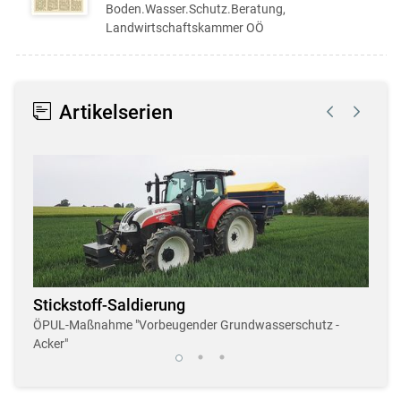
Boden.Wasser.Schutz.Beratung,
Landwirtschaftskammer OÖ
Artikelserien
Stickstoff-Saldierung
Dro
r
ÖPUL-Maßnahme "Vorbeugender Grundwasserschutz -
Neue,
Acker"