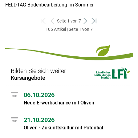
FELDTAG Bodenbearbeitung im Sommer
Seite 1 von 7
zum
zurück
weiter
zum
105 Artikel | Seite 1 von 7
ersten
zum
zum
letzten
Set
vorigen
nächsten
Set
Set
Set
Bilden Sie sich weiter
Kursangebote
06.10.2026
Neue Erwerbschance mit Oliven
21.10.2026
Oliven - Zukunftskultur mit Potential