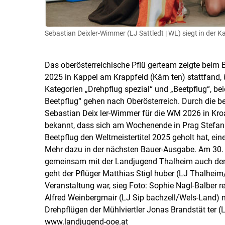
Sebastian Deixler-Wimmer (LJ Sattledt | WL) siegt in der Ka
Das oberösterreichische Pflü gerteam zeigte beim 
2025 in Kappel am Krappfeld (Kärn ten) stattfand,
Kategorien „Drehpflug spezial“ und „Beetpflug“, b
Beetpflug“ gehen nach Oberösterreich. Durch die b
Sebastian Deix ler-Wimmer für die WM 2026 in Kroa
bekannt, dass sich am Wochenende in Prag Stefan S
Beetpflug den Weltmeistertitel 2025 geholt hat, ein
Mehr dazu in der nächsten Bauer-Ausgabe. Am 30. A
gemeinsam mit der Landjugend Thalheim auch den L
geht der Pflüger Matthias Stigl huber (LJ Thalheim/
Veranstaltung war, sieg Foto: Sophie Nagl-Balber rei
Alfred Weinbergmair (LJ Sip bachzell/Wels-Land) 
Drehpflügen der Mühlviertler Jonas Brandstät ter (L
www.landjugend-ooe.at