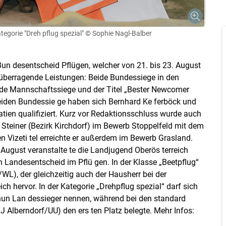
tegorie "Dreh pflug spezial"
© Sophie Nagl-Balber
Bun desentscheid Pflügen, welcher von 21. bis 23. August
 überragende Leistungen: Beide Bundessiege in den
eide Mannschaftssiege und der Titel „Bester Newcomer
eiden Bundessie ge haben sich Bernhard Ke ferböck und
tien qualifiziert. Kurz vor Redaktionsschluss wurde auch
teiner (Bezirk Kirchdorf) im Bewerb Stoppelfeld mit dem
en Vizeti tel erreichte er außerdem im Bewerb Grasland.
ugust veranstalte te die Landjugend Oberös terreich
andesentscheid im Pflü gen. In der Klasse „Beetpflug“
WL), der gleichzeitig auch der Hausherr bei der
ch hervor. In der Kategorie „Drehpflug spezial“ darf sich
nun Lan dessieger nennen, während bei den standard
J Alberndorf/UU) den ers ten Platz belegte. Mehr Infos: