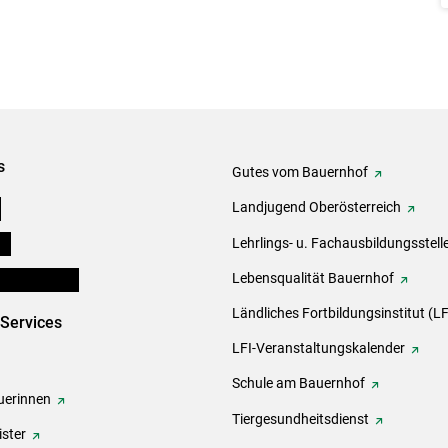
s
Gutes vom Bauernhof
e
Landjugend Oberösterreich
ds
Lehrlings- u. Fachausbildungsstell
en und Partner
Lebensqualität Bauernhof
Ländliches Fortbildungsinstitut (LF
-Services
LFI-Veranstaltungskalender
Schule am Bauernhof
erinnen
Tiergesundheitsdienst
ster