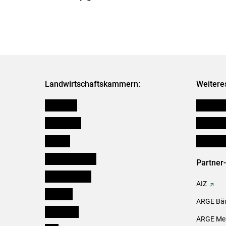
Landwirtschaftskammern:
Weitere
Österreich
Verbänd
Burgenland
Downloa
Kärnten
Initiativ
Niederösterreich
Partner
Oberösterreich
AIZ
Salzburg
ARGE Bäu
Steiermark
ARGE Mei