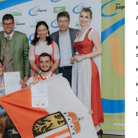
W
G
Skip to main content
K
K
K
L