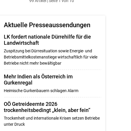
99 Artikel | Seite 1 von 10
ersten
zum
zum
letzten
Set
vorigen
nächsten
Set
Set
Set
Aktuelle Presseaussendungen
LK fordert nationale Dürrehilfe für die
Landwirtschaft
Zuspitzung bei Dürresituation sowie Energie- und
Betriebsmittelkostenanstiege wirtschaftlich für viele
Betriebe nicht mehr bewältigbar
Mehr Indien als Österreich im
Gurkenregal
Heimische Gurkenbauern schlagen Alarm
OÖ Getreideernte 2026
trockenheitsbedingt „klein, aber fein“
Trockenheit und internationale Krisen setzen Betriebe
unter Druck