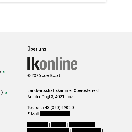
Über uns
e
© 2026 ooe.lko.at
Landwirtschaftskammer Oberösterreich
I)
Auf der Gugl 3, 4021 Linz
Telefon: +43 (050) 6902 0
E-Mail:
office@lk-ooe.at
Impressum
|
Kontakt
|
Gewinnspiele
|
Datenschutzerklärung
|
Barrierefreiheit
|