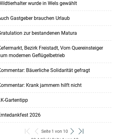
ildtierhalter wurde in Wels gewählt
Auch Gastgeber brauchen Urlaub
ratulation zur bestandenen Matura
efermarkt, Bezirk Freistadt, Vom Quereinsteiger
zum modernen Geflügelbetrieb
ommentar: Bäuerliche Solidarität gefragt
ommentar: Krank jammern hilft nicht
K-Gartentipp
Erntedankfest 2026
Seite 1 von 10
zum
zurück
weiter
zum