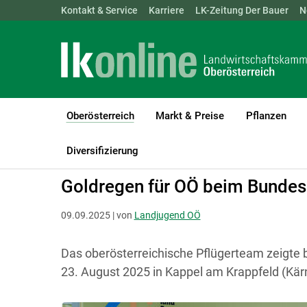
Landwirtschaftskammern:
Kontakt & Service
Karriere
ÖSTERREICH
LK-Zeitung Der Bauer
BGLD
KTN
N
Oberösterreich
Markt & Preise
Pflanzen
(current)1
LK Oberösterreich
Oberösterreich
Aktuelles
Diversifizierung
Goldregen für OÖ beim Bundes
09.09.2025 | von
Landjugend OÖ
Das oberösterreichische Pflügerteam zeigte 
23. August 2025 in Kappel am Krappfeld (Kär