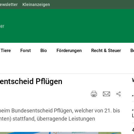
ewsletter
NÖ
OÖ
Kleinanzeigen
SBG
STMK
TIROL
VBG
WIEN
Tiere
Forst
Bio
Förderungen
Recht & Steuer
B
entscheid Pflügen
„
„
beim Bundesentscheid Pflügen, welcher von 21. bis
nten) stattfand, überragende Leistungen
4